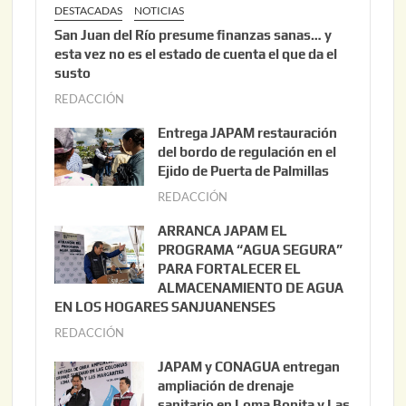
DESTACADAS
NOTICIAS
San Juan del Río presume finanzas sanas… y
esta vez no es el estado de cuenta el que da el
susto
REDACCIÓN
a
g
Entrega JAPAM restauración
o
del bordo de regulación en el
s
Ejido de Puerta de Palmillas
t
REDACCIÓN
j
o
u
ARRANCA JAPAM EL
3
l
PROGRAMA “AGUA SEGURA”
,
i
PARA FORTALECER EL
2
ALMACENAMIENTO DE AGUA
o
0
EN LOS HOGARES SANJUANENSES
2
2
REDACCIÓN
j
2
6
u
,
JAPAM y CONAGUA entregan
l
2
ampliación de drenaje
i
0
sanitario en Loma Bonita y Las