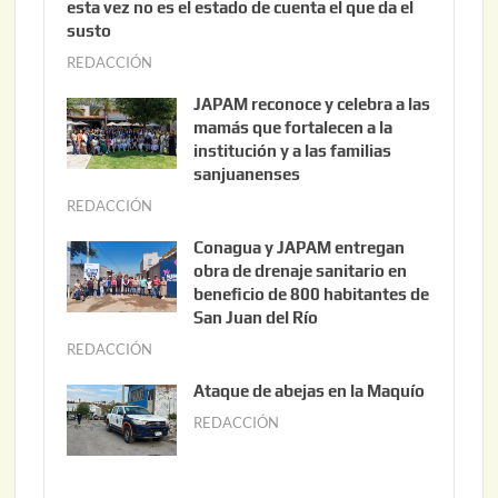
esta vez no es el estado de cuenta el que da el
susto
REDACCIÓN
a
g
JAPAM reconoce y celebra a las
o
mamás que fortalecen a la
s
institución y a las familias
t
sanjuanenses
o
REDACCIÓN
j
3
u
Conagua y JAPAM entregan
,
n
obra de drenaje sanitario en
2
i
beneficio de 800 habitantes de
0
o
San Juan del Río
2
3
REDACCIÓN
j
6
0
u
Ataque de abejas en la Maquío
,
n
REDACCIÓN
m
2
i
a
0
o
y
2
2