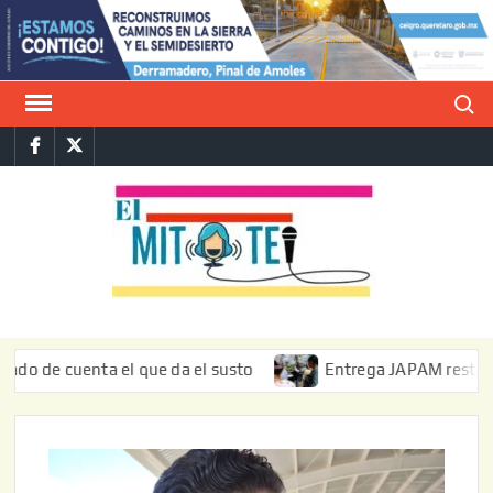
Saltar
al
contenido
Buscar
Facebook
Twitter
E
La vers
sarcást
MIT
de l
informa
cuenta el que da el susto
Entrega JAPAM restauración del