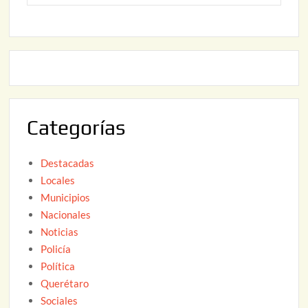
o
6
,
2
2
2
0
,
2
2
6
0
2
Categorías
6
Destacadas
Locales
Municipios
Nacionales
Noticias
Policía
Política
Querétaro
Sociales