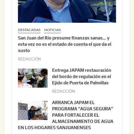
DESTACADAS
NOTICIAS
San Juan del Río presume finanzas sanas… y
esta vez no es el estado de cuenta el que da el
susto
REDACCIÓN
a
g
Entrega JAPAM restauración
o
del bordo de regulación en el
s
Ejido de Puerta de Palmillas
t
REDACCIÓN
j
o
u
ARRANCA JAPAM EL
3
l
PROGRAMA “AGUA SEGURA”
,
i
PARA FORTALECER EL
2
ALMACENAMIENTO DE AGUA
o
0
EN LOS HOGARES SANJUANENSES
2
2