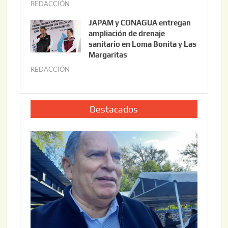
REDACCIÓN
j
2
6
u
,
JAPAM y CONAGUA entregan
l
2
ampliación de drenaje
i
0
sanitario en Loma Bonita y Las
o
Margaritas
2
2
6
REDACCIÓN
j
2
u
,
l
2
i
Destacados
0
o
2
2
6
2
,
2
0
2
6