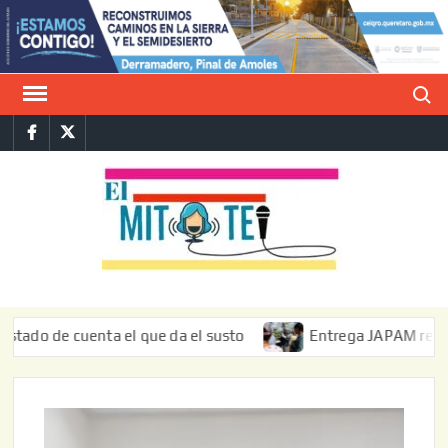
Saltar
al
contenido
Buscar
Facebook
Twitter
E
La vers
sarcást
MIT
de l
informa
o de cuenta el que da el susto
Entrega JAPAM restauració