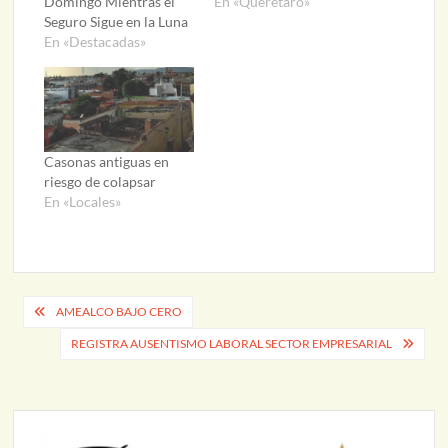
Domingo Mientras el
En «Querétaro»
Seguro Sigue en la Luna
En «Destacadas»
Casonas antiguas en
riesgo de colapsar
En «Locales»
Navegación
AMEALCO BAJO CERO
de
REGISTRA AUSENTISMO LABORAL SECTOR EMPRESARIAL
entradas