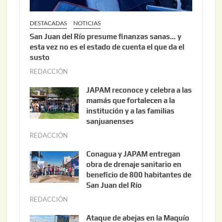
DESTACADAS
NOTICIAS
San Juan del Río presume finanzas sanas… y
esta vez no es el estado de cuenta el que da el
susto
REDACCIÓN
a
g
JAPAM reconoce y celebra a las
o
mamás que fortalecen a la
s
institución y a las familias
t
sanjuanenses
o
REDACCIÓN
j
3
u
Conagua y JAPAM entregan
,
n
obra de drenaje sanitario en
2
i
beneficio de 800 habitantes de
0
o
San Juan del Río
2
3
REDACCIÓN
j
6
0
u
Ataque de abejas en la Maquío
,