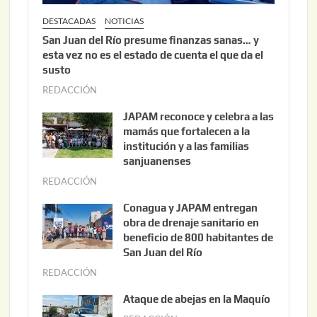
DESTACADAS
NOTICIAS
San Juan del Río presume finanzas sanas… y
esta vez no es el estado de cuenta el que da el
susto
REDACCIÓN
a
g
JAPAM reconoce y celebra a las
o
mamás que fortalecen a la
s
institución y a las familias
t
sanjuanenses
o
REDACCIÓN
j
3
u
Conagua y JAPAM entregan
,
n
obra de drenaje sanitario en
2
i
beneficio de 800 habitantes de
0
o
San Juan del Río
2
3
REDACCIÓN
j
6
0
u
Ataque de abejas en la Maquío
,
n