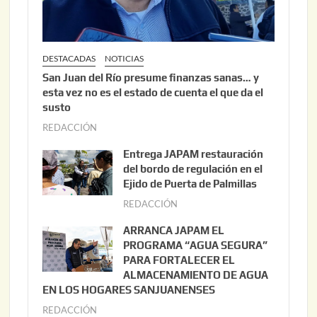
DESTACADAS
NOTICIAS
San Juan del Río presume finanzas sanas… y
esta vez no es el estado de cuenta el que da el
susto
REDACCIÓN
a
g
Entrega JAPAM restauración
o
del bordo de regulación en el
s
Ejido de Puerta de Palmillas
t
REDACCIÓN
j
o
u
ARRANCA JAPAM EL
3
l
PROGRAMA “AGUA SEGURA”
,
i
PARA FORTALECER EL
2
ALMACENAMIENTO DE AGUA
o
0
EN LOS HOGARES SANJUANENSES
2
2
REDACCIÓN
j
2