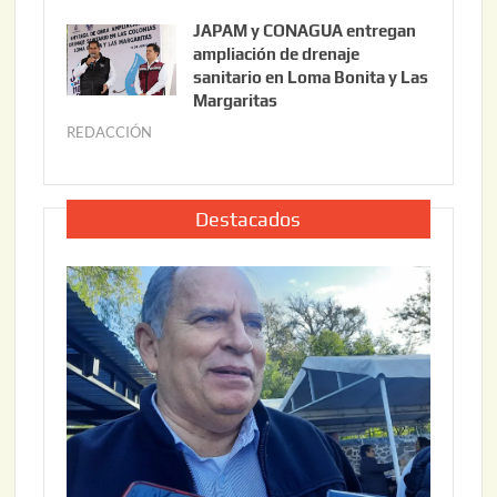
6
u
,
JAPAM y CONAGUA entregan
l
2
ampliación de drenaje
i
0
sanitario en Loma Bonita y Las
o
Margaritas
2
2
6
REDACCIÓN
j
2
u
,
l
2
i
Destacados
0
o
2
2
6
2
,
2
0
2
6