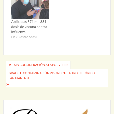
Aplicadas 571 mil 831
dosis de vacuna contra
influenza
En «Destacadas»
Navegación
SIN CONSIDERACIÓN A LA PORVENIR
de
GRAFFITI CONTAMINACIÓN VISUAL EN CENTRO HISTÓRICO
SANJUANENSE
entradas