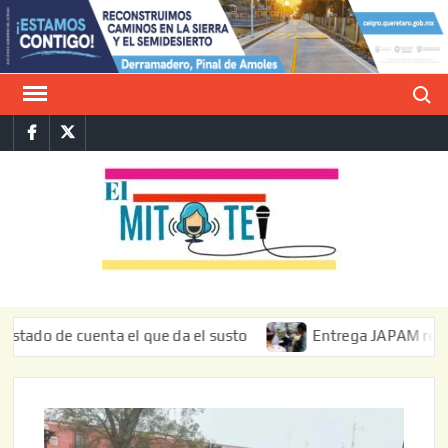
Saltar
al
contenido
Buscar
Facebook
Twitter
E
La vers
sarcást
MIT
de l
informa
 de cuenta el que da el susto
Entrega JAPAM restauración