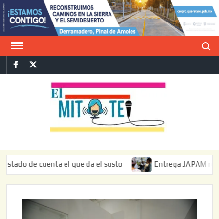
Saltar
al
contenido
Buscar
Facebook
Twitter
E
La vers
sarcást
MIT
de l
informa
 de cuenta el que da el susto
Entrega JAPAM restauración