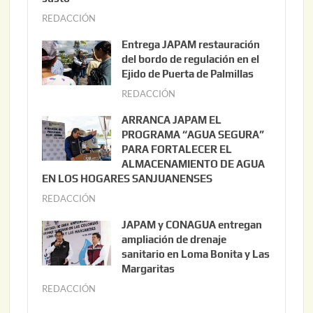
REDACCIÓN
a
g
Entrega JAPAM restauración
o
del bordo de regulación en el
s
Ejido de Puerta de Palmillas
t
REDACCIÓN
j
o
u
ARRANCA JAPAM EL
3
l
PROGRAMA “AGUA SEGURA”
,
i
PARA FORTALECER EL
2
ALMACENAMIENTO DE AGUA
o
0
EN LOS HOGARES SANJUANENSES
2
2
REDACCIÓN
j
2
6
u
,
JAPAM y CONAGUA entregan
l
2
ampliación de drenaje
i
0
sanitario en Loma Bonita y Las
o
Margaritas
2
2
6
REDACCIÓN
j
2
u