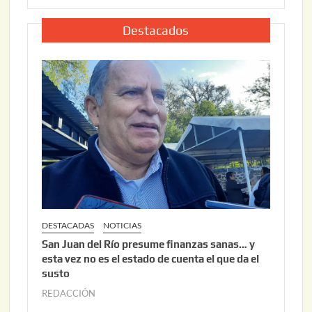
,
l
2
i
Destacados
0
o
2
2
6
2
,
2
0
2
6
DESTACADAS
NOTICIAS
San Juan del Río presume finanzas sanas… y
esta vez no es el estado de cuenta el que da el
susto
REDACCIÓN
a
g