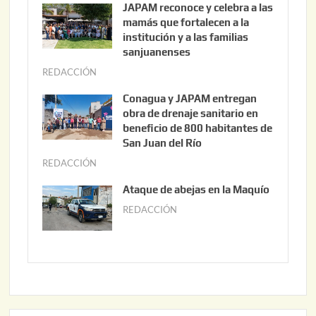
JAPAM reconoce y celebra a las
o
mamás que fortalecen a la
s
institución y a las familias
t
sanjuanenses
o
REDACCIÓN
j
3
u
Conagua y JAPAM entregan
,
n
obra de drenaje sanitario en
2
i
beneficio de 800 habitantes de
0
o
San Juan del Río
2
3
REDACCIÓN
j
6
0
u
Ataque de abejas en la Maquío
,
n
REDACCIÓN
m
2
i
a
0
o
y
2
2
o
6
,
2
2
2
0
,