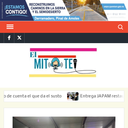
Saltar
al
contenido
Buscar
Facebook
Twitter
E
La vers
sarcást
MIT
de l
informa
enta el que da el susto
Entrega JAPAM restauración del b