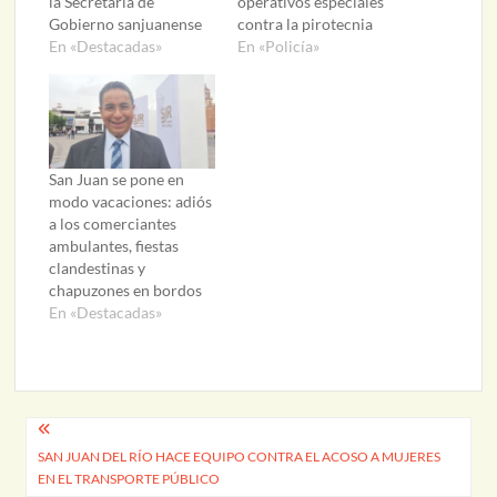
la Secretaria de
operativos especiales
Gobierno sanjuanense
contra la pirotecnia
En «Destacadas»
En «Policía»
San Juan se pone en
modo vacaciones: adiós
a los comerciantes
ambulantes, fiestas
clandestinas y
chapuzones en bordos
En «Destacadas»
Navegación
SAN JUAN DEL RÍO HACE EQUIPO CONTRA EL ACOSO A MUJERES
de
EN EL TRANSPORTE PÚBLICO