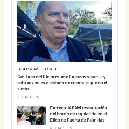
DESTACADAS
NOTICIAS
San Juan del Río presume finanzas sanas… y
esta vez no es el estado de cuenta el que da el
susto
REDACCIÓN
a
g
Entrega JAPAM restauración
o
del bordo de regulación en el
s
Ejido de Puerta de Palmillas
t
REDACCIÓN
j