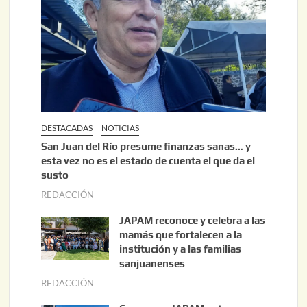
,
2
0
2
6
DESTACADAS
NOTICIAS
San Juan del Río presume finanzas sanas… y
esta vez no es el estado de cuenta el que da el
susto
REDACCIÓN
a
g
JAPAM reconoce y celebra a las
o
mamás que fortalecen a la
s
institución y a las familias
t
sanjuanenses
o
REDACCIÓN
j
3
u