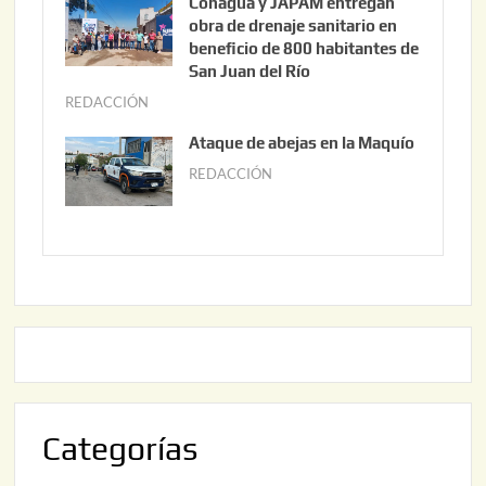
Conagua y JAPAM entregan
,
n
obra de drenaje sanitario en
2
i
beneficio de 800 habitantes de
0
o
San Juan del Río
2
3
REDACCIÓN
j
6
0
u
Ataque de abejas en la Maquío
,
n
REDACCIÓN
m
2
i
a
0
o
y
2
2
o
6
,
2
2
2
0
,
2
2
6
0
2
Categorías
6