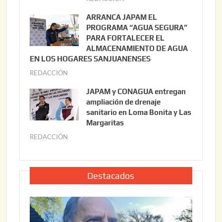
o
u
ARRANCA JAPAM EL
3
l
PROGRAMA “AGUA SEGURA”
,
i
PARA FORTALECER EL
2
ALMACENAMIENTO DE AGUA
o
0
EN LOS HOGARES SANJUANENSES
2
2
REDACCIÓN
j
2
6
u
,
JAPAM y CONAGUA entregan
l
2
ampliación de drenaje
i
0
sanitario en Loma Bonita y Las
o
Margaritas
2
2
6
REDACCIÓN
j
2
u
,
l
2
i
Destacados
0
o
2
2
6
2