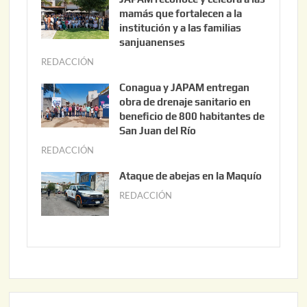
o
mamás que fortalecen a la
s
institución y a las familias
t
sanjuanenses
o
REDACCIÓN
j
3
u
Conagua y JAPAM entregan
,
n
obra de drenaje sanitario en
2
i
beneficio de 800 habitantes de
0
o
San Juan del Río
2
3
REDACCIÓN
j
6
0
u
Ataque de abejas en la Maquío
,
n
REDACCIÓN
m
2
i
a
0
o
y
2
2
o
6
,
2
2
2
0
,
2