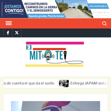
Saltar
al
contenido
Buscar
Facebook
Twitter
E
La vers
sarcást
MIT
de l
informa
enta el que da el susto
Entrega JAPAM restauración del b