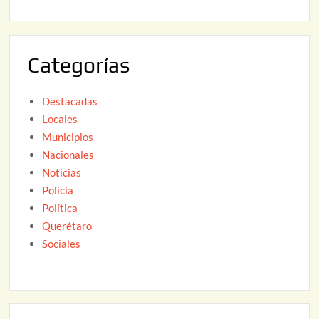
2
6
0
2
Categorías
6
Destacadas
Locales
Municipios
Nacionales
Noticias
Policía
Política
Querétaro
Sociales