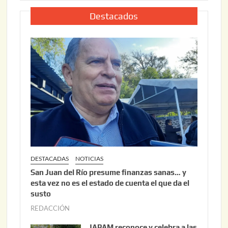
l
2
i
Destacados
0
o
2
2
6
2
,
2
0
2
6
DESTACADAS
NOTICIAS
San Juan del Río presume finanzas sanas… y
esta vez no es el estado de cuenta el que da el
susto
REDACCIÓN
a
g
JAPAM reconoce y celebra a las