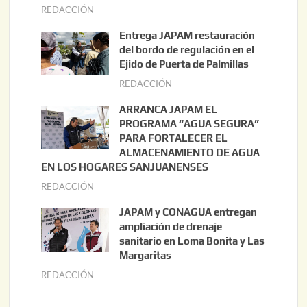
REDACCIÓN
a
g
Entrega JAPAM restauración
o
del bordo de regulación en el
s
Ejido de Puerta de Palmillas
t
REDACCIÓN
j
o
u
ARRANCA JAPAM EL
3
l
PROGRAMA “AGUA SEGURA”
,
i
PARA FORTALECER EL
2
ALMACENAMIENTO DE AGUA
o
0
EN LOS HOGARES SANJUANENSES
2
2
REDACCIÓN
j
2
6
u
,
JAPAM y CONAGUA entregan
l
2
ampliación de drenaje
i
0
sanitario en Loma Bonita y Las
o
Margaritas
2
2
6
REDACCIÓN
j
2
u
,