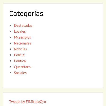
0
2
Categorías
6
Destacadas
Locales
Municipios
Nacionales
Noticias
Policía
Política
Querétaro
Sociales
Tweets by ElMitoteQro