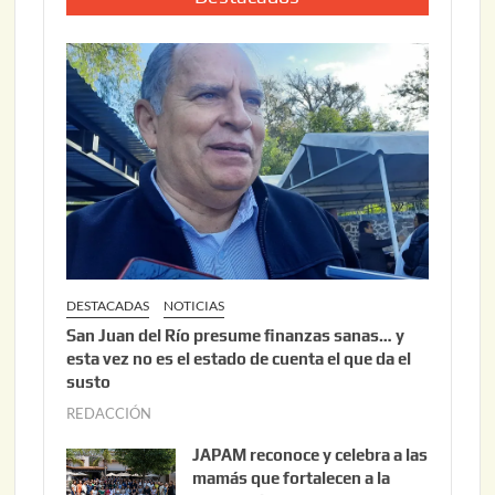
0
o
2
2
6
2
,
2
0
2
6
DESTACADAS
NOTICIAS
San Juan del Río presume finanzas sanas… y
esta vez no es el estado de cuenta el que da el
susto
REDACCIÓN
a
g
JAPAM reconoce y celebra a las
o
mamás que fortalecen a la