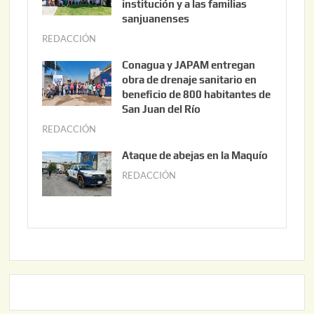
s
institución y a las familias
t
sanjuanenses
o
REDACCIÓN
j
3
u
Conagua y JAPAM entregan
,
n
obra de drenaje sanitario en
2
i
beneficio de 800 habitantes de
0
o
San Juan del Río
2
3
REDACCIÓN
j
6
0
u
Ataque de abejas en la Maquío
,
n
REDACCIÓN
m
2
i
a
0
o
y
2
2
o
6
,
2
2
2
0
,
2
2
6