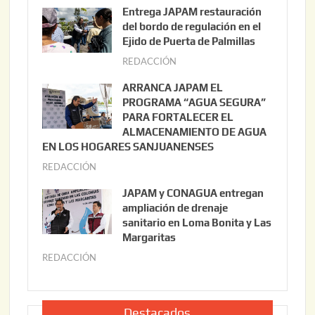
g
Entrega JAPAM restauración
o
del bordo de regulación en el
s
Ejido de Puerta de Palmillas
t
REDACCIÓN
j
o
u
ARRANCA JAPAM EL
3
l
PROGRAMA “AGUA SEGURA”
,
i
PARA FORTALECER EL
2
ALMACENAMIENTO DE AGUA
o
0
EN LOS HOGARES SANJUANENSES
2
2
REDACCIÓN
j
2
6
u
,
JAPAM y CONAGUA entregan
l
2
ampliación de drenaje
i
0
sanitario en Loma Bonita y Las
o
Margaritas
2
2
6
REDACCIÓN
j
2
u
,
l
2
i
Destacados