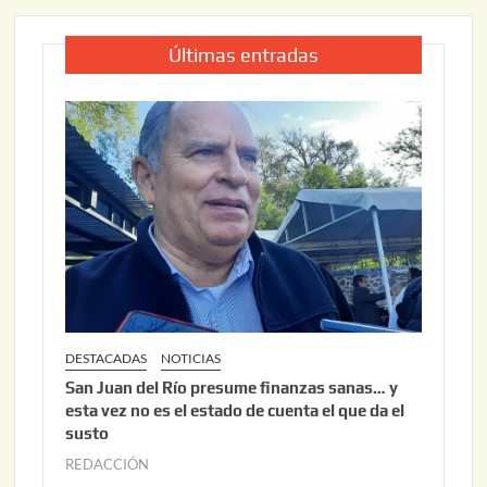
Últimas entradas
DESTACADAS
NOTICIAS
San Juan del Río presume finanzas sanas… y
esta vez no es el estado de cuenta el que da el
susto
REDACCIÓN
a