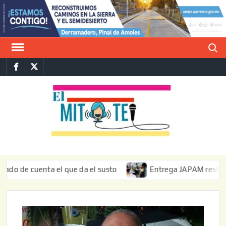
Saltar
al
contenido
Buscar
Facebook
Twitter
E
La vers
sarcást
MIT
de l
informa
uenta el que da el susto
Entrega JAPAM restauración del