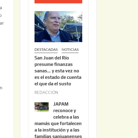
o
 a
2
o
2
gar
,
2
0
DESTACADAS
NOTICIAS
2
San Juan del Río
6
presume finanzas
sanas… y esta vez no
es el estado de cuenta
el que da el susto
ón
REDACCIÓN
a
g
JAPAM
o
reconoce y
s
celebra a las
mamás que fortalecen
t
a la institución y a las
o
familias sanjuanenses