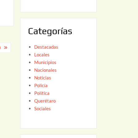
6
,
2
0
Categorías
2
6
Destacadas
M
Locales
Municipios
Nacionales
Noticias
Policía
Política
Querétaro
Sociales