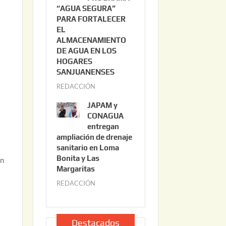
“AGUA SEGURA”
o
6
PARA FORTALECER
2
EL
2
ALMACENAMIENTO
,
DE AGUA EN LOS
2
HOGARES
a
0
SANJUANENSES
2
REDACCIÓN
j
6
u
JAPAM y
l
CONAGUA
i
entregan
ampliación de drenaje
o
sanitario en Loma
2
Bonita y Las
un
2
Margaritas
,
REDACCIÓN
j
2
u
0
l
2
i
Destacados
6