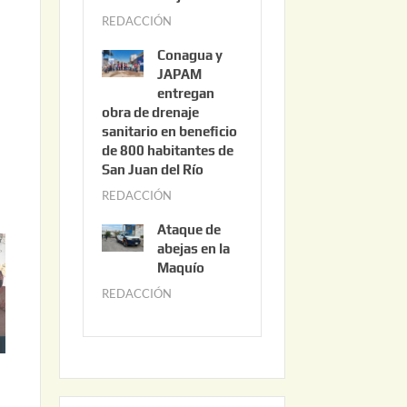
3
REDACCIÓN
j
,
u
2
Conagua y
n
0
JAPAM
i
entregan
2
obra de drenaje
o
6
sanitario en beneficio
3
de 800 habitantes de
0
San Juan del Río
,
REDACCIÓN
j
2
u
0
Ataque de
n
abejas en la
2
i
Maquío
6
o
REDACCIÓN
m
2
a
,
y
2
o
0
2
2
2