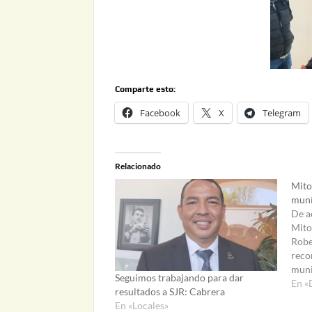
Comparte esto:
Facebook
X
Telegram
Relacionado
Mito
muní
De a
Mito
Robe
reco
muni
Seguimos trabajando para dar
Cabr
En «
resultados a SJR: Cabrera
con 
En «Locales»
aprob