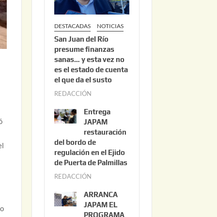
DESTACADAS
NOTICIAS
San Juan del Río
presume finanzas
sanas… y esta vez no
es el estado de cuenta
el que da el susto
REDACCIÓN
a
g
Entrega
o
ó
JAPAM
s
restauración
del bordo de
t
el
regulación en el Ejido
o
de Puerta de Palmillas
3
REDACCIÓN
j
,
u
2
ARRANCA
l
0
JAPAM EL
do
i
PROGRAMA
2