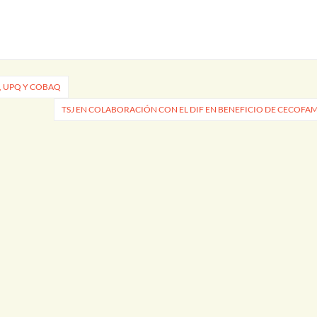
r de 40.1 a 47.5 puntos; además
ue el munícipe…
, UPQ Y COBAQ
TSJ EN COLABORACIÓN CON EL DIF EN BENEFICIO DE CECOFA