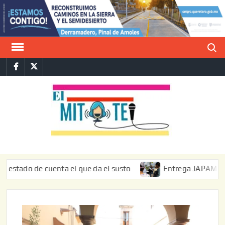
Saltar
al
contenido
Buscar
Facebook
Twitter
E
La vers
sarcást
MIT
de l
informa
do de cuenta el que da el susto
Entrega JAPAM restauraci