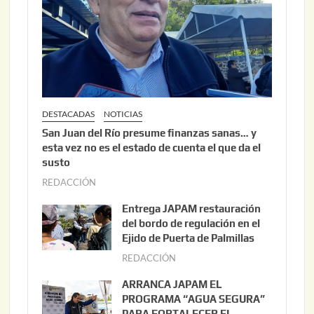
DESTACADAS
NOTICIAS
San Juan del Río presume finanzas sanas… y
esta vez no es el estado de cuenta el que da el
susto
REDACCIÓN
a
g
Entrega JAPAM restauración
o
del bordo de regulación en el
s
Ejido de Puerta de Palmillas
t
REDACCIÓN
j
o
u
ARRANCA JAPAM EL
3
l
PROGRAMA “AGUA SEGURA”
,
i
PARA FORTALECER EL