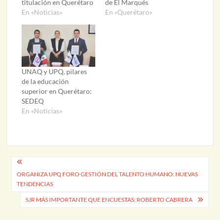
titulación en Querétaro
de El Marqués
En «Noticias»
En «Querétaro»
UNAQ y UPQ, pilares
de la educación
superior en Querétaro:
SEDEQ
En «Noticias»
Navegación
ORGANIZA UPQ FORO GESTIÓN DEL TALENTO HUMANO: NUEVAS
de
TENDENCIAS
entradas
SJR MÁS IMPORTANTE QUE ENCUESTAS: ROBERTO CABRERA