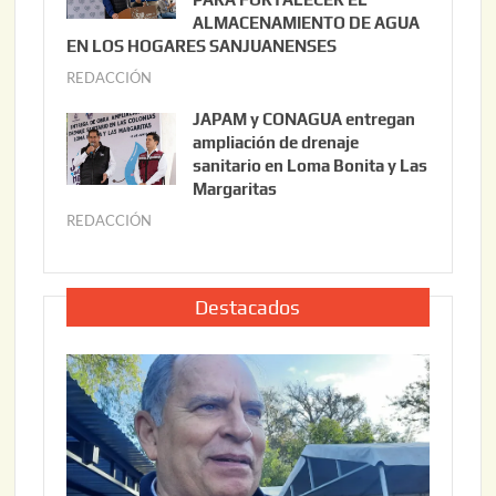
2
ALMACENAMIENTO DE AGUA
o
0
EN LOS HOGARES SANJUANENSES
2
2
REDACCIÓN
j
2
6
u
,
JAPAM y CONAGUA entregan
l
2
ampliación de drenaje
i
0
sanitario en Loma Bonita y Las
o
Margaritas
2
2
6
REDACCIÓN
j
2
u
,
l
2
i
Destacados
0
o
2
2
6
2
,
2
0