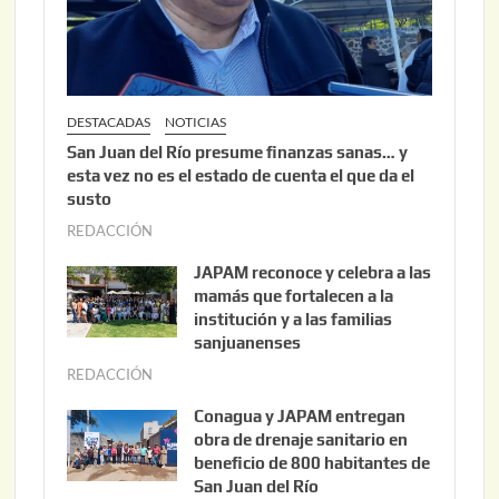
2
6
DESTACADAS
NOTICIAS
San Juan del Río presume finanzas sanas… y
esta vez no es el estado de cuenta el que da el
susto
REDACCIÓN
a
g
JAPAM reconoce y celebra a las
o
mamás que fortalecen a la
s
institución y a las familias
t
sanjuanenses
o
REDACCIÓN
j
3
u
Conagua y JAPAM entregan
,
n
obra de drenaje sanitario en
2
i
beneficio de 800 habitantes de
0
o
San Juan del Río