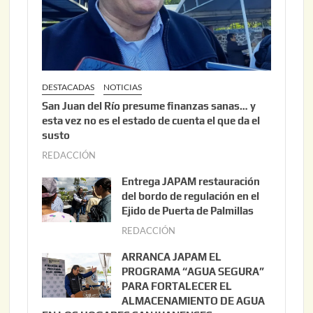
DESTACADAS
NOTICIAS
San Juan del Río presume finanzas sanas… y
esta vez no es el estado de cuenta el que da el
susto
REDACCIÓN
a
g
Entrega JAPAM restauración
o
del bordo de regulación en el
s
Ejido de Puerta de Palmillas
t
REDACCIÓN
j
o
u
ARRANCA JAPAM EL
3
l
PROGRAMA “AGUA SEGURA”
,
i
PARA FORTALECER EL
2
ALMACENAMIENTO DE AGUA
o
0