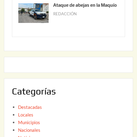
u
Ataque de abejas en la Maquío
,
n
REDACCIÓN
m
2
i
a
0
o
y
2
2
o
6
,
2
2
2
0
,
2
2
6
0
2
Categorías
6
Destacadas
Locales
Municipios
Nacionales