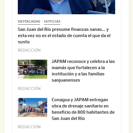
DESTACADAS
NOTICIAS
San Juan del Río presume finanzas sanas… y
esta vez no es el estado de cuenta el que da el
susto
REDACCIÓN
a
g
JAPAM reconoce y celebra a las
o
mamás que fortalecen a la
s
institución y a las familias
t
sanjuanenses
o
REDACCIÓN
j
3
u
Conagua y JAPAM entregan
,
n
obra de drenaje sanitario en
2
i
beneficio de 800 habitantes de
0
o
San Juan del Río
2
3
REDACCIÓN
j
6
0