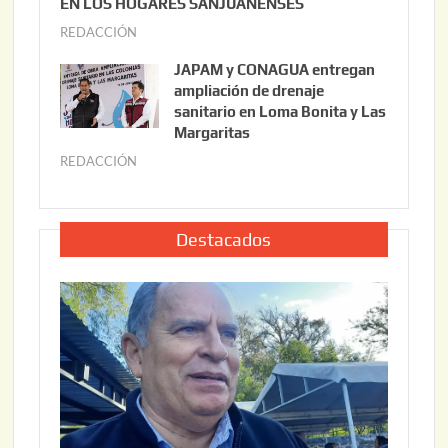
EN LOS HOGARES SANJUANENSES
2
2
REDACCIÓN
j
2
6
u
,
JAPAM y CONAGUA entregan
l
2
ampliación de drenaje
i
0
sanitario en Loma Bonita y Las
o
Margaritas
2
2
6
REDACCIÓN
j
2
u
,
l
2
i
Destacados
0
o
2
2
6
2
,
2
0
2
6