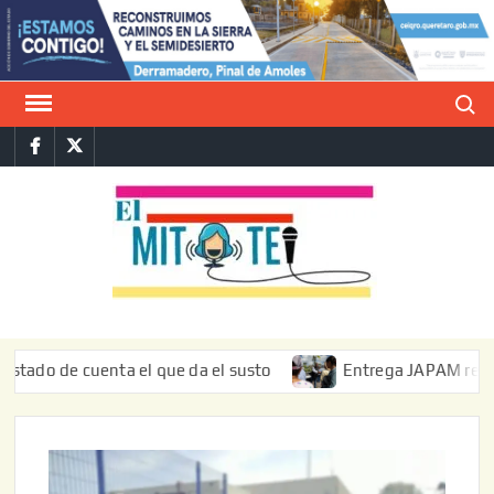
Saltar
al
contenido
Buscar
Facebook
Twitter
E
La vers
sarcást
MIT
de l
informa
de cuenta el que da el susto
Entrega JAPAM restauración 