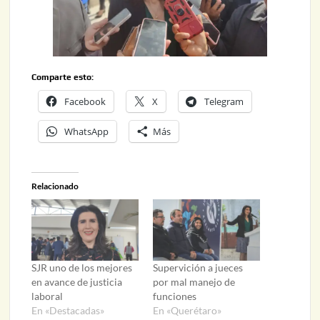
Comparte esto:
Facebook
X
Telegram
WhatsApp
Más
Relacionado
SJR uno de los mejores
Supervición a jueces
en avance de justicia
por mal manejo de
laboral
funciones
En «Destacadas»
En «Querétaro»