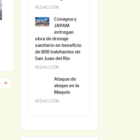
3
REDACCIÓN
j
,
u
2
Conagua y
n
0
JAPAM
i
entregan
2
obra de drenaje
o
6
sanitario en beneficio
3
de 800 habitantes de
0
San Juan del Río
,
REDACCIÓN
j
2
u
0
Ataque de
n
O
abejas en la
2
i
Maquío
6
o
REDACCIÓN
m
2
a
,
y
2
o
0
2
2
2