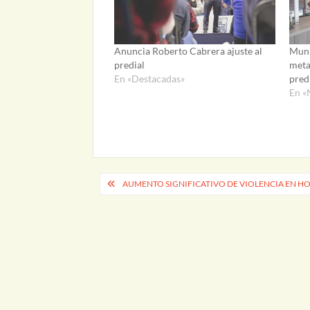
Anuncia Roberto Cabrera ajuste al
Muni
predial
meta
En «Destacadas»
pred
En «
Navegación
AUMENTO SIGNIFICATIVO DE VIOLENCIA EN H
de
entradas