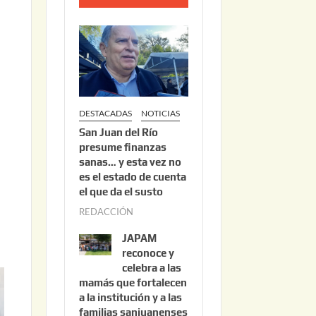
o
2
2
,
2
0
DESTACADAS
NOTICIAS
2
San Juan del Río
6
presume finanzas
sanas… y esta vez no
es el estado de cuenta
el que da el susto
REDACCIÓN
a
g
JAPAM
o
reconoce y
s
celebra a las
mamás que fortalecen
t
a la institución y a las
o
familias sanjuanenses