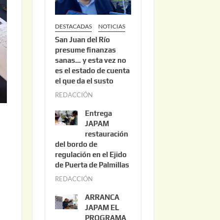
DESTACADAS
NOTICIAS
San Juan del Río
presume finanzas
sanas… y esta vez no
es el estado de cuenta
el que da el susto
REDACCIÓN
a
g
Entrega
o
JAPAM
s
restauración
del bordo de
t
regulación en el Ejido
o
de Puerta de Palmillas
3
REDACCIÓN
j
,
u
2
ARRANCA
l
0
JAPAM EL
i
PROGRAMA
2