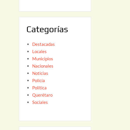
6
,
2
0
Categorías
2
6
Destacadas
Locales
Municipios
Nacionales
Noticias
Policía
Política
Querétaro
Sociales