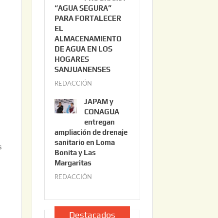
“AGUA SEGURA”
o
6
PARA FORTALECER
2
EL
2
ALMACENAMIENTO
,
DE AGUA EN LOS
2
HOGARES
0
SANJUANENSES
2
REDACCIÓN
j
6
u
JAPAM y
l
CONAGUA
i
entregan
ampliación de drenaje
o
sanitario en Loma
2
s
Bonita y Las
2
e
Margaritas
,
REDACCIÓN
j
2
u
0
l
2
i
Destacados
6