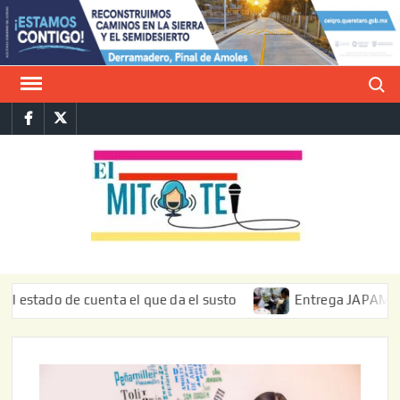
Saltar
al
contenido
Buscar
Facebook
Twitter
E
La vers
sarcást
MIT
de l
informa
ado de cuenta el que da el susto
Entrega JAPAM restaurac