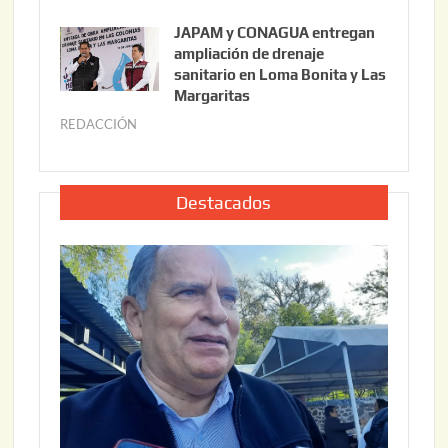
6
u
,
JAPAM y CONAGUA entregan
l
2
ampliación de drenaje
i
0
sanitario en Loma Bonita y Las
o
Margaritas
2
2
6
REDACCIÓN
j
2
u
,
l
2
i
Destacados
0
o
2
2
6
2
,
2
0
2
6