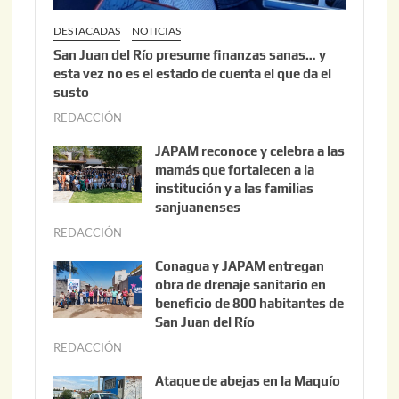
DESTACADAS
NOTICIAS
San Juan del Río presume finanzas sanas… y
esta vez no es el estado de cuenta el que da el
susto
REDACCIÓN
a
g
JAPAM reconoce y celebra a las
o
mamás que fortalecen a la
s
institución y a las familias
t
sanjuanenses
o
REDACCIÓN
j
3
u
Conagua y JAPAM entregan
,
n
obra de drenaje sanitario en
2
i
beneficio de 800 habitantes de
0
o
San Juan del Río
2
3
REDACCIÓN
j
6
0
u
Ataque de abejas en la Maquío
,
n