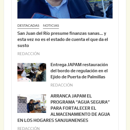
DESTACADAS
NOTICIAS
San Juan del Río presume finanzas sanas… y
esta vez no es el estado de cuenta el que da el
susto
REDACCIÓN
a
g
Entrega JAPAM restauración
o
del bordo de regulación en el
s
Ejido de Puerta de Palmillas
t
REDACCIÓN
j
o
u
ARRANCA JAPAM EL
3
l
PROGRAMA “AGUA SEGURA”
,
i
PARA FORTALECER EL
2
ALMACENAMIENTO DE AGUA
o
0
EN LOS HOGARES SANJUANENSES
2
2
REDACCIÓN
j
2