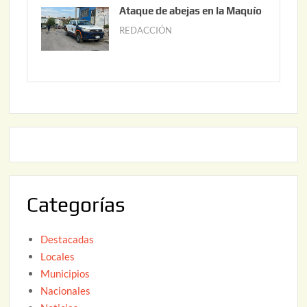
u
Ataque de abejas en la Maquío
,
n
REDACCIÓN
m
2
i
a
0
o
y
2
2
o
6
,
2
2
2
0
,
2
2
6
0
2
Categorías
6
Destacadas
Locales
Municipios
Nacionales