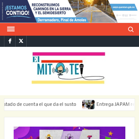
Saltar
al
contenido
Buscar
Facebook
Twitter
E
La vers
sarcást
MIT
de l
informa
e cuenta el que da el susto
Entrega JAPAM restauración d