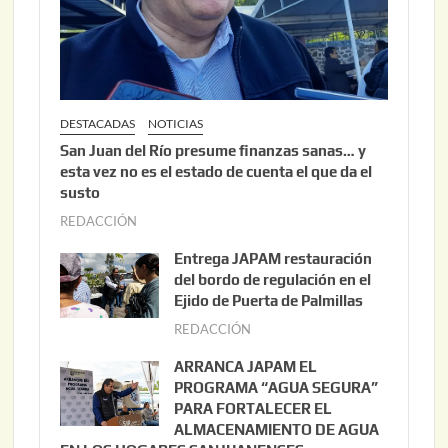
DESTACADAS
NOTICIAS
San Juan del Río presume finanzas sanas… y
esta vez no es el estado de cuenta el que da el
susto
REDACCIÓN
a
g
Entrega JAPAM restauración
o
del bordo de regulación en el
s
Ejido de Puerta de Palmillas
t
REDACCIÓN
j
o
u
ARRANCA JAPAM EL
3
l
PROGRAMA “AGUA SEGURA”
,
i
PARA FORTALECER EL
2
ALMACENAMIENTO DE AGUA
o
0