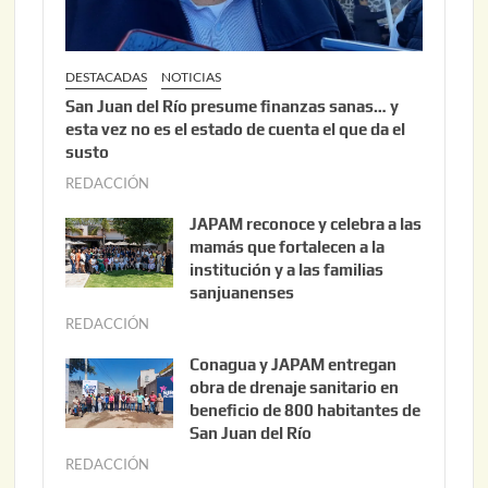
DESTACADAS
NOTICIAS
San Juan del Río presume finanzas sanas… y
esta vez no es el estado de cuenta el que da el
susto
REDACCIÓN
a
g
JAPAM reconoce y celebra a las
o
mamás que fortalecen a la
s
institución y a las familias
t
sanjuanenses
o
REDACCIÓN
j
3
u
Conagua y JAPAM entregan
,
n
obra de drenaje sanitario en
2
i
beneficio de 800 habitantes de
0
o
San Juan del Río
2
3
REDACCIÓN
j
6
0