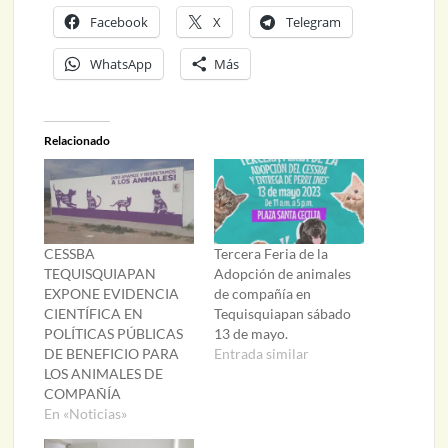
Facebook
X
Telegram
WhatsApp
Más
Relacionado
CESSBA
Tercera Feria de la
TEQUISQUIAPAN
Adopción de animales
EXPONE EVIDENCIA
de compañía en
CIENTÍFICA EN
Tequisquiapan sábado
POLÍTICAS PÚBLICAS
13 de mayo.
DE BENEFICIO PARA
Entrada similar
LOS ANIMALES DE
COMPAÑÍA
En «Noticias»