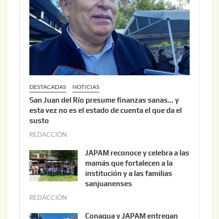
2
0
2
6
DESTACADAS
NOTICIAS
San Juan del Río presume finanzas sanas… y
esta vez no es el estado de cuenta el que da el
susto
REDACCIÓN
a
g
JAPAM reconoce y celebra a las
o
mamás que fortalecen a la
s
institución y a las familias
t
sanjuanenses
o
REDACCIÓN
j
3
u
Conagua y JAPAM entregan