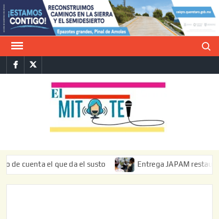
Saltar
al
contenido
Buscar
Facebook
Twitter
E
La vers
sarcást
MIT
de l
informa
nta el que da el susto
Entrega JAPAM restauración del bo