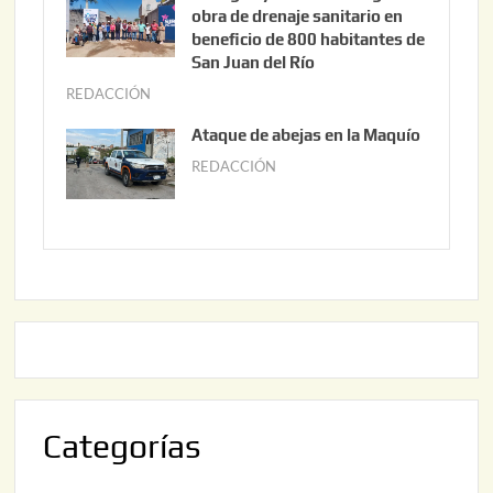
,
n
obra de drenaje sanitario en
2
i
beneficio de 800 habitantes de
0
o
San Juan del Río
2
3
REDACCIÓN
j
6
0
u
Ataque de abejas en la Maquío
,
n
REDACCIÓN
m
2
i
a
0
o
y
2
2
o
6
,
2
2
2
0
,
2
2
6
0
2
Categorías
6