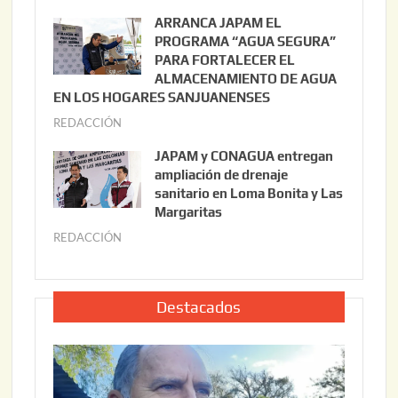
o
u
ARRANCA JAPAM EL
3
l
PROGRAMA “AGUA SEGURA”
,
i
PARA FORTALECER EL
2
ALMACENAMIENTO DE AGUA
o
0
EN LOS HOGARES SANJUANENSES
2
2
REDACCIÓN
j
2
6
u
,
JAPAM y CONAGUA entregan
l
2
ampliación de drenaje
i
0
sanitario en Loma Bonita y Las
o
Margaritas
2
2
6
REDACCIÓN
j
2
u
,
l
2
i
Destacados
0
o
2
2
6
2
,