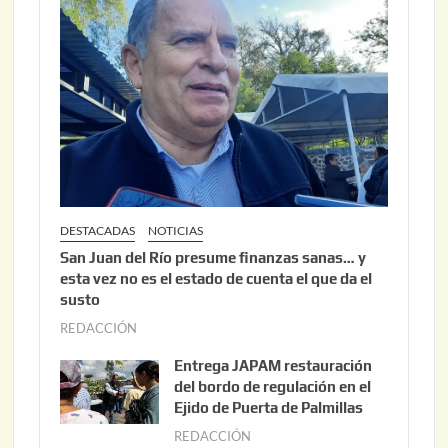
DESTACADAS
NOTICIAS
San Juan del Río presume finanzas sanas… y
esta vez no es el estado de cuenta el que da el
susto
REDACCIÓN
a
g
Entrega JAPAM restauración
o
del bordo de regulación en el
s
Ejido de Puerta de Palmillas
t
REDACCIÓN
j