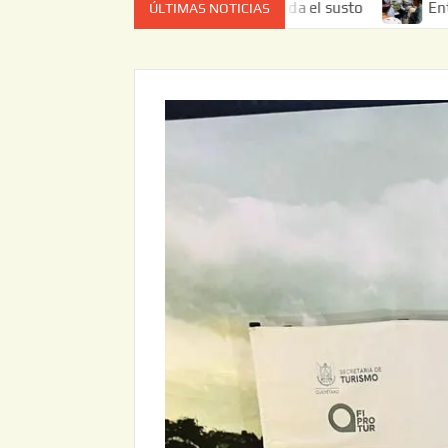
 de cuenta el que da el susto
Entrega JAPAM restauración
ÚLTIMAS NOTICIAS