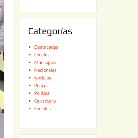
6
,
2
0
Categorías
2
6
Destacadas
Locales
Municipios
Nacionales
Noticias
Policía
Política
Querétaro
Sociales