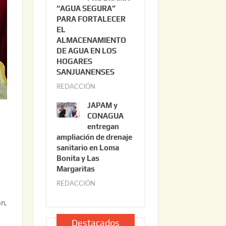
“AGUA SEGURA”
o
6
PARA FORTALECER
2
EL
2
ALMACENAMIENTO
,
DE AGUA EN LOS
2
HOGARES
0
SANJUANENSES
2
REDACCIÓN
j
6
u
JAPAM y
l
CONAGUA
i
entregan
ampliación de drenaje
o
sanitario en Loma
2
Bonita y Las
2
Margaritas
,
REDACCIÓN
j
2
u
0
n,
l
2
i
Destacados
6