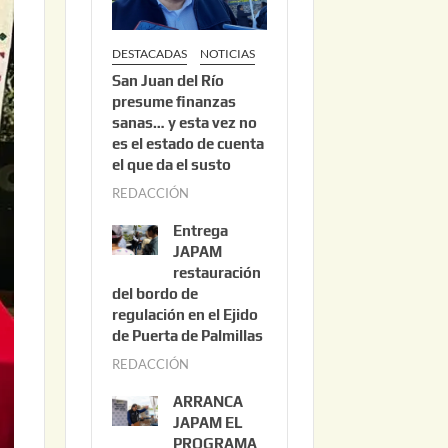
DESTACADAS
NOTICIAS
San Juan del Río
presume finanzas
sanas… y esta vez no
es el estado de cuenta
el que da el susto
REDACCIÓN
a
g
Entrega
o
JAPAM
s
restauración
del bordo de
t
regulación en el Ejido
o
de Puerta de Palmillas
3
REDACCIÓN
j
,
u
2
ARRANCA
l
0
JAPAM EL
i
PROGRAMA
2