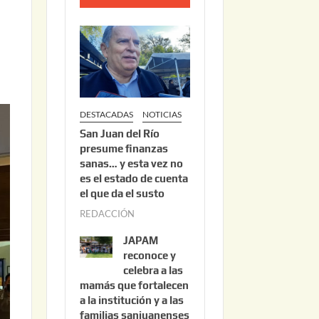
o
2
2
,
2
0
DESTACADAS
NOTICIAS
2
San Juan del Río
6
presume finanzas
sanas… y esta vez no
es el estado de cuenta
el que da el susto
REDACCIÓN
a
g
JAPAM
o
reconoce y
s
celebra a las
mamás que fortalecen
t
a la institución y a las
o
familias sanjuanenses