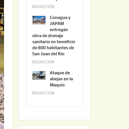
3
REDACCIÓN
j
,
u
2
Conagua y
n
0
JAPAM
i
entregan
2
obra de drenaje
o
6
sanitario en beneficio
3
de 800 habitantes de
0
San Juan del Río
,
REDACCIÓN
j
2
u
0
Ataque de
n
abejas en la
2
i
Maquío
6
o
REDACCIÓN
m
2
a
,
y
2
o
0
2
2
2