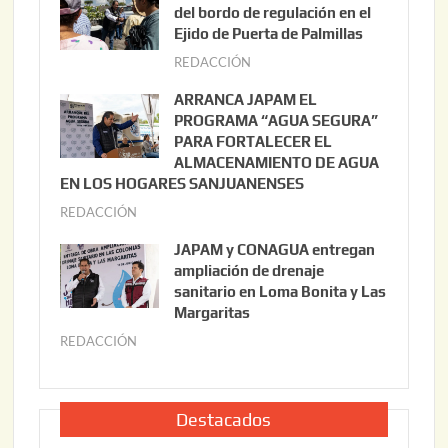
o
del bordo de regulación en el
s
Ejido de Puerta de Palmillas
t
REDACCIÓN
j
o
u
ARRANCA JAPAM EL
3
l
PROGRAMA “AGUA SEGURA”
,
i
PARA FORTALECER EL
2
ALMACENAMIENTO DE AGUA
o
0
EN LOS HOGARES SANJUANENSES
2
2
REDACCIÓN
j
2
6
u
,
JAPAM y CONAGUA entregan
l
2
ampliación de drenaje
i
0
sanitario en Loma Bonita y Las
o
Margaritas
2
2
6
REDACCIÓN
j
2
u
,
l
2
i
Destacados
0
o