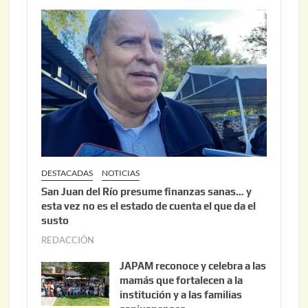
2
2
6
2
,
2
0
2
6
DESTACADAS
NOTICIAS
San Juan del Río presume finanzas sanas… y
esta vez no es el estado de cuenta el que da el
susto
REDACCIÓN
a
g
JAPAM reconoce y celebra a las
o
mamás que fortalecen a la
s
institución y a las familias