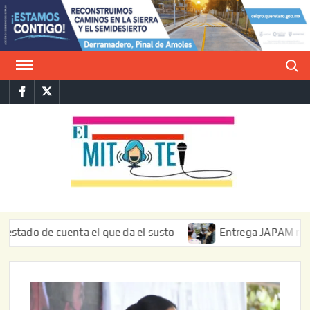
Saltar
al
contenido
Buscar
Facebook
Twitter
E
La vers
sarcást
MIT
de l
informa
 de cuenta el que da el susto
Entrega JAPAM restauración