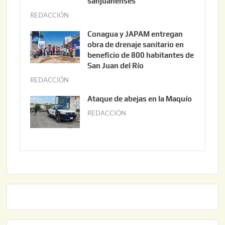
t
sanjuanenses
o
REDACCIÓN
j
3
u
Conagua y JAPAM entregan
,
n
obra de drenaje sanitario en
2
i
beneficio de 800 habitantes de
0
o
San Juan del Río
2
3
REDACCIÓN
j
6
0
u
Ataque de abejas en la Maquío
,
n
REDACCIÓN
m
2
i
a
0
o
y
2
2
o
6
,
2
2
2
0
,
2
2
6
0