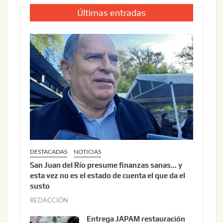
Últimas entradas
DESTACADAS
NOTICIAS
San Juan del Río presume finanzas sanas… y
esta vez no es el estado de cuenta el que da el
susto
REDACCIÓN
a
g
Entrega JAPAM restauración