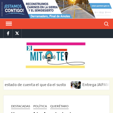
Saltar
al
contenido
Buscar
Facebook
Twitter
E
La vers
sarcást
MIT
de l
informa
ado de cuenta el que da el susto
Entrega JAPAM restaurac
DESTACADAS
POLÍTICA
QUERÉTARO