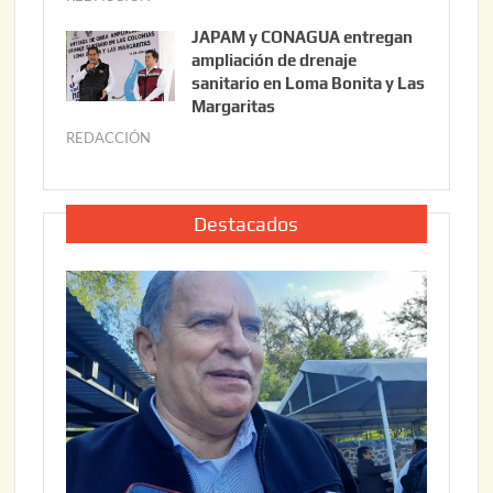
6
u
,
JAPAM y CONAGUA entregan
l
2
ampliación de drenaje
i
0
sanitario en Loma Bonita y Las
o
Margaritas
2
2
6
REDACCIÓN
j
2
u
,
l
2
i
Destacados
0
o
2
2
6
2
,
2
0
2
6