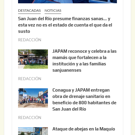
DESTACADAS
NOTICIAS
San Juan del Río presume finanzas sanas… y
esta vez no es el estado de cuenta el que da el
susto
REDACCIÓN
a
g
JAPAM reconoce y celebra a las
o
mamás que fortalecen a la
s
institución y a las familias
t
sanjuanenses
o
REDACCIÓN
j
3
u
Conagua y JAPAM entregan
,
n
obra de drenaje sanitario en
2
i
beneficio de 800 habitantes de
0
o
San Juan del Río
2
3
REDACCIÓN
j
6
0
u
Ataque de abejas en la Maquío
,
n