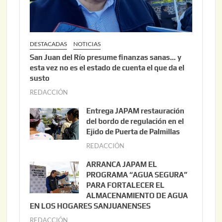
DESTACADAS
NOTICIAS
San Juan del Río presume finanzas sanas… y
esta vez no es el estado de cuenta el que da el
susto
REDACCIÓN
a
g
Entrega JAPAM restauración
o
del bordo de regulación en el
s
Ejido de Puerta de Palmillas
t
REDACCIÓN
j
o
u
ARRANCA JAPAM EL
3
l
PROGRAMA “AGUA SEGURA”
,
i
PARA FORTALECER EL
2
ALMACENAMIENTO DE AGUA
o
0
EN LOS HOGARES SANJUANENSES
2
2
REDACCIÓN
j
2