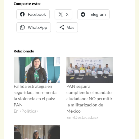
Comparte esto:
Facebook
X
Telegram
WhatsApp
Más
Relacionado
Fallida estrategia en
PAN seguirá
seguridad, incrementa
cumpliendo el mandato
la violencia en el país:
ciudadano: NO permitir
PAN
la militarización de
En «Política»
México
En «Destacadas»