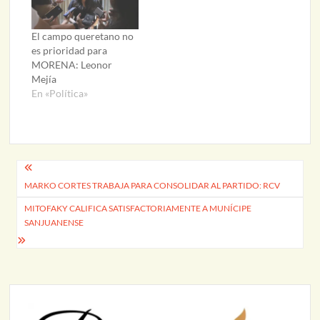
El campo queretano no
es prioridad para
MORENA: Leonor
Mejía
En «Política»
Navegación
MARKO CORTES TRABAJA PARA CONSOLIDAR AL PARTIDO: RCV
de
MITOFAKY CALIFICA SATISFACTORIAMENTE A MUNÍCIPE
entradas
SANJUANENSE