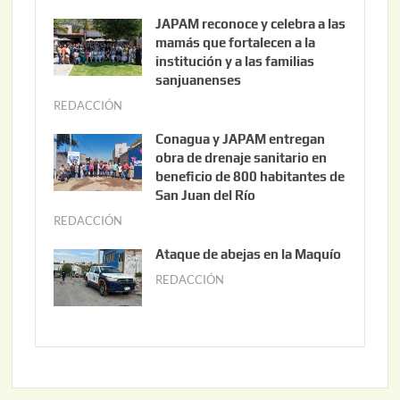
g
JAPAM reconoce y celebra a las
o
mamás que fortalecen a la
s
institución y a las familias
t
sanjuanenses
o
REDACCIÓN
j
3
u
Conagua y JAPAM entregan
,
n
obra de drenaje sanitario en
2
i
beneficio de 800 habitantes de
0
o
San Juan del Río
2
3
REDACCIÓN
j
6
0
u
Ataque de abejas en la Maquío
,
n
REDACCIÓN
m
2
i
a
0
o
y
2
2
o
6
,
2
2
2
0