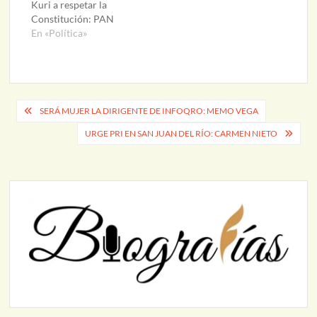
electos de este instituto
Kuri a respetar la
político, Leonor Mejía…
Constitución: PAN
En «Política»
Navegación
SERÁ MUJER LA DIRIGENTE DE INFOQRO: MEMO VEGA
de
URGE PRI EN SAN JUAN DEL RÍO: CARMEN NIETO
entradas