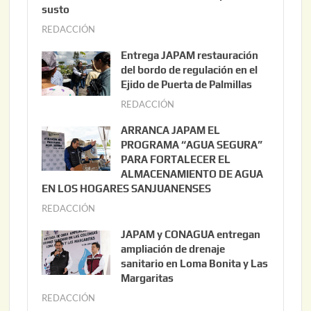
susto
REDACCIÓN
a
g
Entrega JAPAM restauración
o
del bordo de regulación en el
s
Ejido de Puerta de Palmillas
t
REDACCIÓN
j
o
u
ARRANCA JAPAM EL
3
l
PROGRAMA “AGUA SEGURA”
,
i
PARA FORTALECER EL
2
ALMACENAMIENTO DE AGUA
o
0
EN LOS HOGARES SANJUANENSES
2
2
REDACCIÓN
j
2
6
u
,
JAPAM y CONAGUA entregan
l
2
ampliación de drenaje
i
0
sanitario en Loma Bonita y Las
o
Margaritas
2
2
6
REDACCIÓN
j