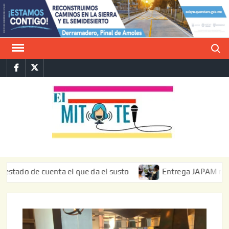
Saltar
al
contenido
Buscar
Facebook
Twitter
E
La vers
sarcást
MIT
de l
informa
de cuenta el que da el susto
Entrega JAPAM restauración 