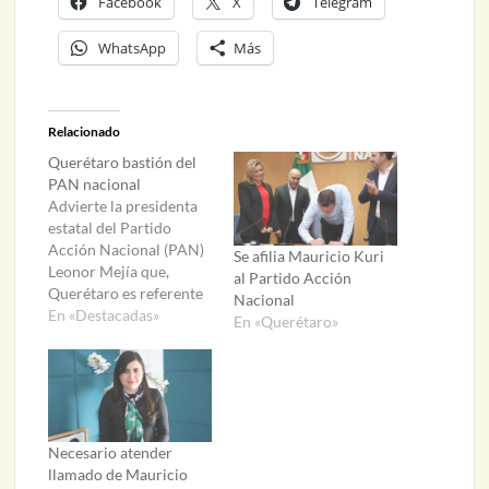
Facebook
X
Telegram
WhatsApp
Más
Relacionado
Querétaro bastión del
PAN nacional
Advierte la presidenta
estatal del Partido
Acción Nacional (PAN)
Se afilia Mauricio Kuri
Leonor Mejía que,
al Partido Acción
Querétaro es referente
Nacional
y un gran bastión del
En «Destacadas»
En «Querétaro»
PAN a nivel nacional.
Durante la visita del
presidente nacional del
PAN, Marko Cortés, del
gobernador del estado,
Mauricio Kuri González
Necesario atender
y representantes
llamado de Mauricio