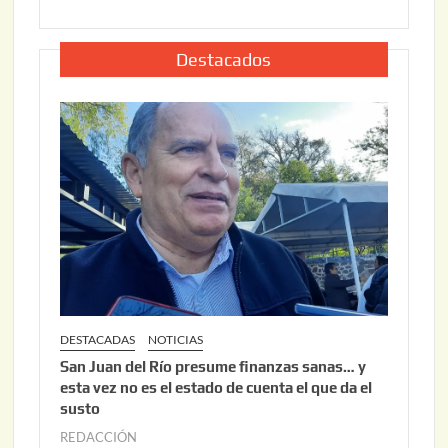
2
u
,
l
2
i
Destacados
0
o
2
2
6
2
,
2
0
2
6
DESTACADAS
NOTICIAS
San Juan del Río presume finanzas sanas… y
esta vez no es el estado de cuenta el que da el
susto
REDACCIÓN
a