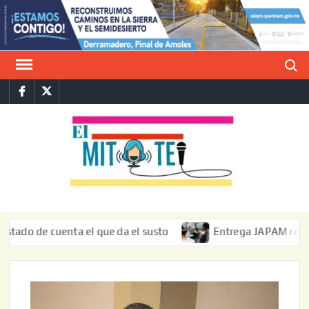
Saltar
al
contenido
Buscar
Facebook
Twitter
E
La vers
sarcást
MIT
de l
informa
de cuenta el que da el susto
Entrega JAPAM restauración 