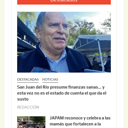
0
o
2
2
6
2
,
2
0
2
6
DESTACADAS
NOTICIAS
San Juan del Río presume finanzas sanas… y
esta vez no es el estado de cuenta el que da el
susto
REDACCIÓN
a
g
JAPAM reconoce y celebra a las
o
mamás que fortalecen a la