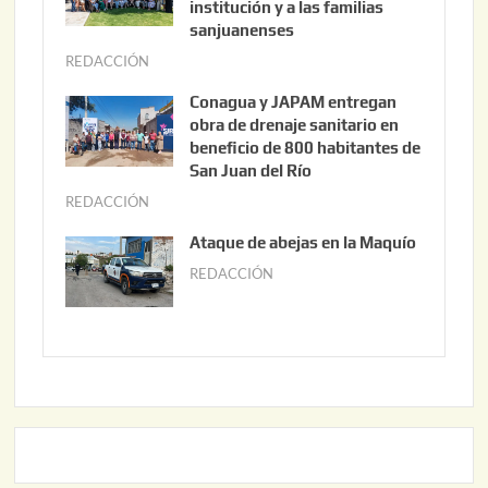
s
institución y a las familias
t
sanjuanenses
o
REDACCIÓN
j
3
u
Conagua y JAPAM entregan
,
n
obra de drenaje sanitario en
2
i
beneficio de 800 habitantes de
0
o
San Juan del Río
2
3
REDACCIÓN
j
6
0
u
Ataque de abejas en la Maquío
,
n
REDACCIÓN
m
2
i
a
0
o
y
2
2
o
6
,
2
2
2
0
,
2
2
6