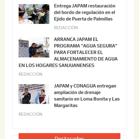
g
Entrega JAPAM restauración
o
del bordo de regulación en el
s
Ejido de Puerta de Palmillas
t
REDACCIÓN
j
o
u
ARRANCA JAPAM EL
3
l
PROGRAMA “AGUA SEGURA”
,
i
PARA FORTALECER EL
2
ALMACENAMIENTO DE AGUA
o
0
EN LOS HOGARES SANJUANENSES
2
2
REDACCIÓN
j
2
6
u
,
JAPAM y CONAGUA entregan
l
2
ampliación de drenaje
i
0
sanitario en Loma Bonita y Las
o
Margaritas
2
2
6
REDACCIÓN
j
2
u
,
l
2
i
Destacados