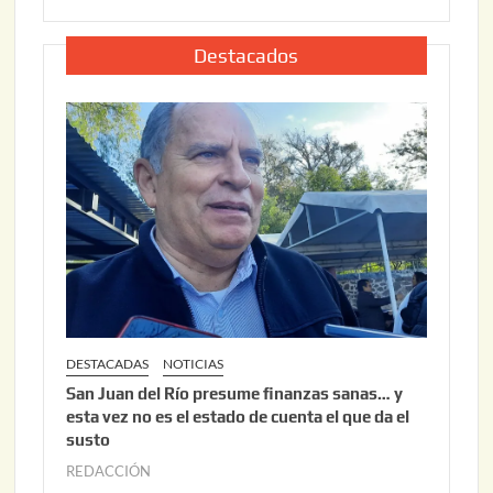
,
l
2
i
Destacados
0
o
2
2
6
2
,
2
0
2
6
DESTACADAS
NOTICIAS
San Juan del Río presume finanzas sanas… y
esta vez no es el estado de cuenta el que da el
susto
REDACCIÓN
a