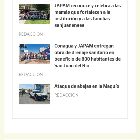
g
JAPAM reconoce y celebra a las
o
mamás que fortalecen a la
s
institución y a las familias
t
sanjuanenses
o
REDACCIÓN
j
3
u
Conagua y JAPAM entregan
,
n
obra de drenaje sanitario en
2
i
beneficio de 800 habitantes de
0
o
San Juan del Río
2
3
REDACCIÓN
j
6
0
u
Ataque de abejas en la Maquío
,
n
REDACCIÓN
m
2
i
a
0
o
y
2
2
o
6
,
2
2
2
0