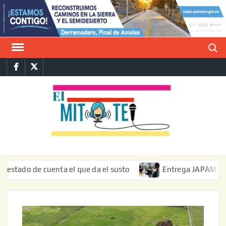
Saltar
al
contenido
Buscar
Facebook
Twitter
E
La vers
sarcást
MIT
de l
informa
o de cuenta el que da el susto
Entrega JAPAM restauració