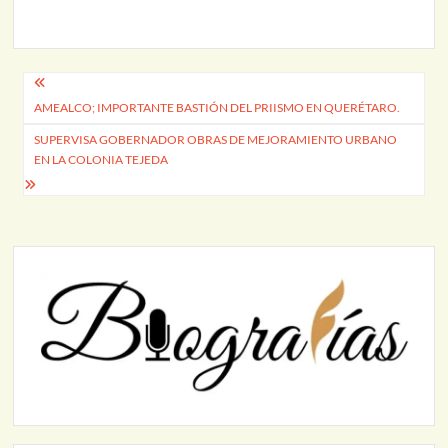
Navegación
AMEALCO; IMPORTANTE BASTIÓN DEL PRIISMO EN QUERÉTARO.
de
SUPERVISA GOBERNADOR OBRAS DE MEJORAMIENTO URBANO
entradas
EN LA COLONIA TEJEDA