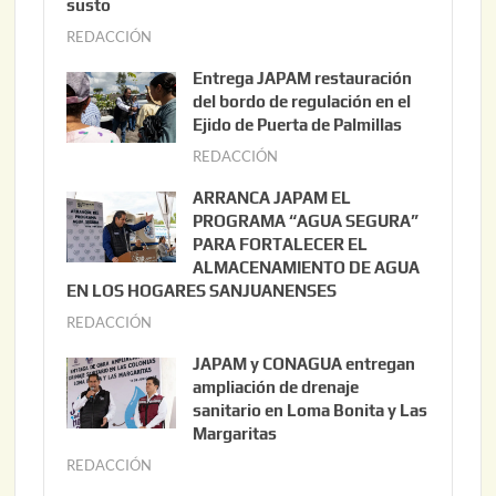
susto
REDACCIÓN
a
g
Entrega JAPAM restauración
o
del bordo de regulación en el
s
Ejido de Puerta de Palmillas
t
REDACCIÓN
j
o
u
ARRANCA JAPAM EL
3
l
PROGRAMA “AGUA SEGURA”
,
i
PARA FORTALECER EL
2
ALMACENAMIENTO DE AGUA
o
0
EN LOS HOGARES SANJUANENSES
2
2
REDACCIÓN
j
2
6
u
,
JAPAM y CONAGUA entregan
l
2
ampliación de drenaje
i
0
sanitario en Loma Bonita y Las
o
Margaritas
2
2
6
REDACCIÓN
j
2
u