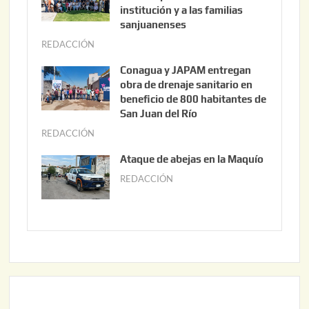
s
institución y a las familias
t
sanjuanenses
o
REDACCIÓN
j
3
u
Conagua y JAPAM entregan
,
n
obra de drenaje sanitario en
2
i
beneficio de 800 habitantes de
0
o
San Juan del Río
2
3
REDACCIÓN
j
6
0
u
Ataque de abejas en la Maquío
,
n
REDACCIÓN
m
2
i
a
0
o
y
2
2
o
6
,
2
2
2
0
,
2
2
6