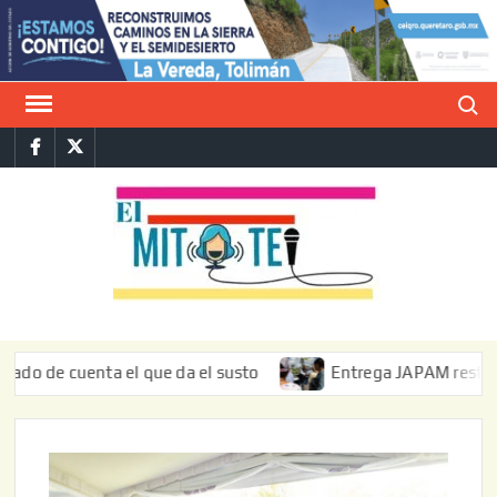
Saltar
al
contenido
Buscar
Facebook
Twitter
E
La vers
sarcást
MIT
de l
informa
cuenta el que da el susto
Entrega JAPAM restauración del