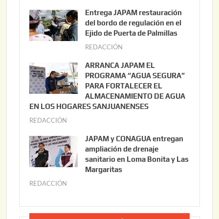
g
Entrega JAPAM restauración
o
del bordo de regulación en el
s
Ejido de Puerta de Palmillas
t
REDACCIÓN
j
o
u
ARRANCA JAPAM EL
3
l
PROGRAMA “AGUA SEGURA”
,
i
PARA FORTALECER EL
2
ALMACENAMIENTO DE AGUA
o
0
EN LOS HOGARES SANJUANENSES
2
2
REDACCIÓN
j
2
6
u
,
JAPAM y CONAGUA entregan
l
2
ampliación de drenaje
i
0
sanitario en Loma Bonita y Las
o
Margaritas
2
2
6
REDACCIÓN
j
2
u
,
l
2