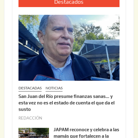
i
Destacados
0
o
2
2
6
2
,
2
0
2
6
DESTACADAS
NOTICIAS
San Juan del Río presume finanzas sanas… y
esta vez no es el estado de cuenta el que da el
susto
REDACCIÓN
a
g
JAPAM reconoce y celebra a las
o
mamás que fortalecen a la