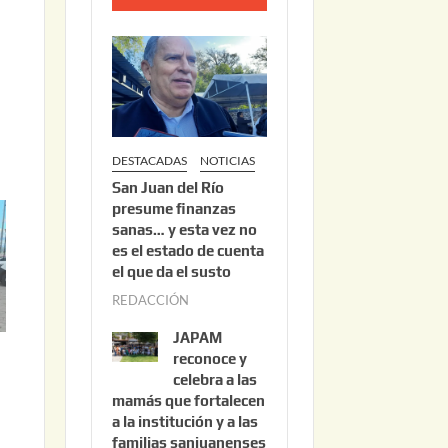
o
2
2
,
2
0
DESTACADAS
NOTICIAS
2
San Juan del Río
6
presume finanzas
sanas… y esta vez no
es el estado de cuenta
el que da el susto
REDACCIÓN
a
g
JAPAM
o
reconoce y
s
celebra a las
mamás que fortalecen
t
a la institución y a las
o
familias sanjuanenses