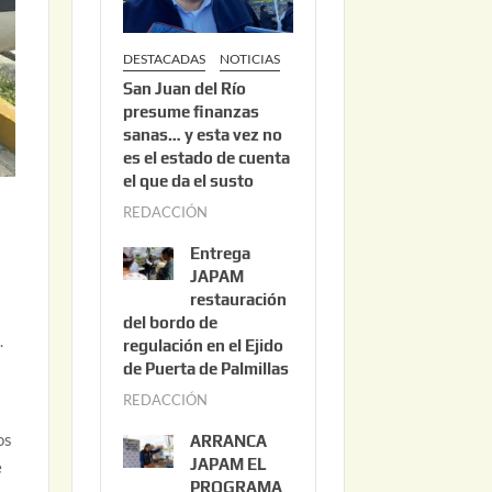
DESTACADAS
NOTICIAS
San Juan del Río
presume finanzas
sanas… y esta vez no
es el estado de cuenta
el que da el susto
REDACCIÓN
a
g
Entrega
o
JAPAM
s
restauración
del bordo de
t
.
regulación en el Ejido
o
de Puerta de Palmillas
3
REDACCIÓN
j
,
u
2
os
ARRANCA
l
0
JAPAM EL
e
i
PROGRAMA
2