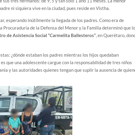
e sus tres hermanos: de 9, 5 y tan solo 1 año 11 meses. La menor
adre ni siquiera vive en la ciudad, pues reside en Vistha.
ar, esperando inútilmente la llegada de los padres. Como era de
la Procuraduría de la Defensa del Menor y la Familia determinó que l
ro de Asistencia Social “Carmelita Ballesteros”
, en Querétaro, don
stas: ¿dónde estaban los padres mientras los hijos quedaban
 es que una adolescente cargue con la responsabilidad de tres niños
anía y las autoridades quienes tengan que suplir la ausencia de quien