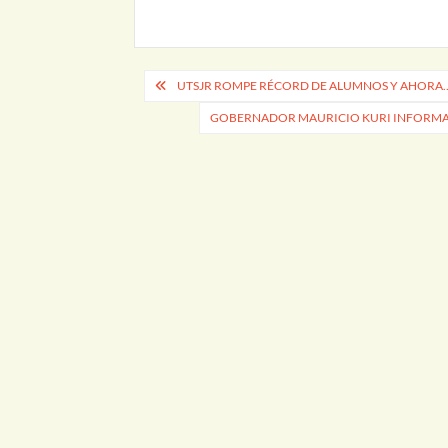
Navegación
UTSJR ROMPE RÉCORD DE ALUMNOS Y AHORA…
de
GOBERNADOR MAURICIO KURI INFORMA 
entradas