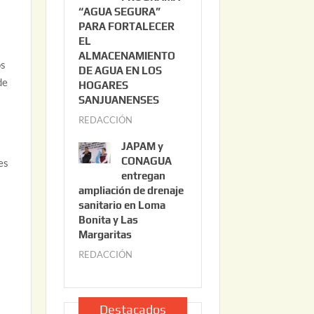
“AGUA SEGURA”
o
6
PARA FORTALECER
2
EL
2
ALMACENAMIENTO
os
,
DE AGUA EN LOS
de
2
HOGARES
0
SANJUANENSES
2
REDACCIÓN
j
6
u
JAPAM y
l
CONAGUA
es
i
entregan
ampliación de drenaje
o
sanitario en Loma
2
Bonita y Las
2
Margaritas
,
REDACCIÓN
j
2
u
0
l
2
i
Destacados
6