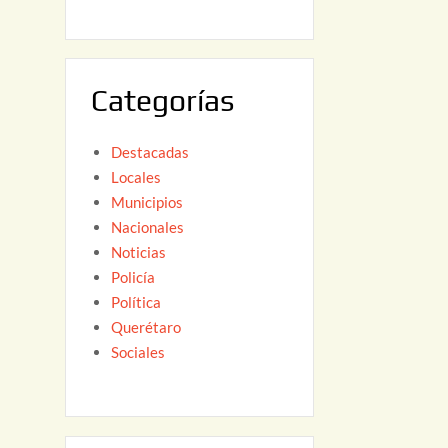
6
,
2
0
Categorías
2
6
Destacadas
Locales
Municipios
Nacionales
Noticias
Policía
Política
Querétaro
Sociales