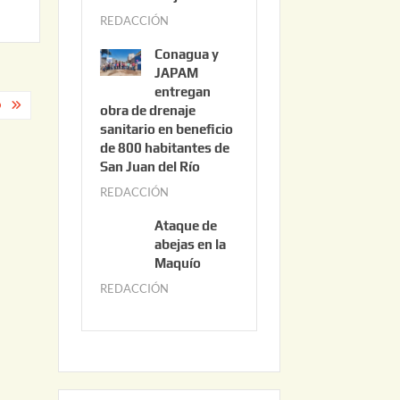
3
REDACCIÓN
j
,
u
2
Conagua y
n
0
JAPAM
i
entregan
2
O
obra de drenaje
o
6
sanitario en beneficio
3
de 800 habitantes de
0
San Juan del Río
,
REDACCIÓN
j
2
u
0
Ataque de
n
abejas en la
2
i
Maquío
6
o
REDACCIÓN
m
2
a
,
y
2
o
0
2
2
2