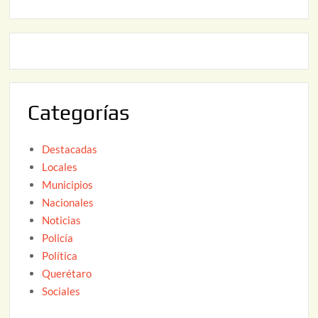
2
2
2
0
,
2
2
6
0
2
Categorías
6
Destacadas
Locales
Municipios
Nacionales
Noticias
Policía
Política
Querétaro
Sociales