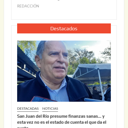
2
6
REDACCIÓN
j
2
u
,
l
2
i
Destacados
0
o
2
2
6
2
,
2
0
2
6
DESTACADAS
NOTICIAS
San Juan del Río presume finanzas sanas… y
esta vez no es el estado de cuenta el que da el