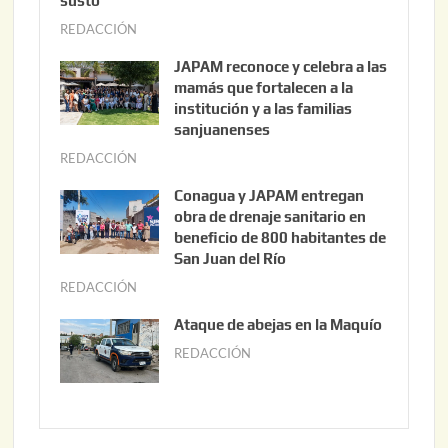
susto
REDACCIÓN
a
g
JAPAM reconoce y celebra a las
o
mamás que fortalecen a la
s
institución y a las familias
t
sanjuanenses
o
REDACCIÓN
j
3
u
Conagua y JAPAM entregan
,
n
obra de drenaje sanitario en
2
i
beneficio de 800 habitantes de
0
o
San Juan del Río
2
3
REDACCIÓN
j
6
0
u
Ataque de abejas en la Maquío
,
n
REDACCIÓN
m
2
i
a
0
o
y
2
2
o
6
,