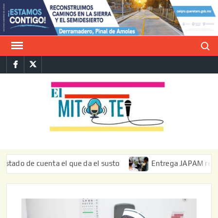
Saltar
al
contenido
Buscar
Facebook
Twitter
E
La vers
sarcást
MIT
de l
informa
 de cuenta el que da el susto
Entrega JAPAM restauración