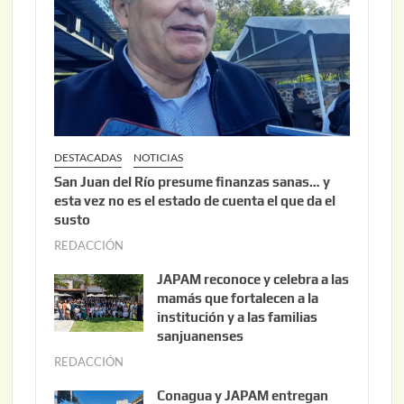
2
0
2
6
DESTACADAS
NOTICIAS
San Juan del Río presume finanzas sanas… y
esta vez no es el estado de cuenta el que da el
susto
REDACCIÓN
a
g
JAPAM reconoce y celebra a las
o
mamás que fortalecen a la
s
institución y a las familias
t
sanjuanenses
o
REDACCIÓN
j
3
u
Conagua y JAPAM entregan
,