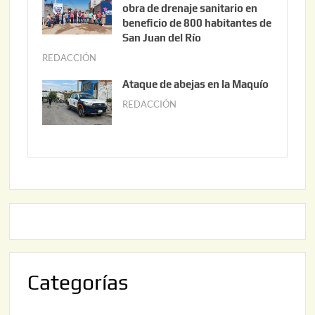
n
obra de drenaje sanitario en
2
i
beneficio de 800 habitantes de
0
o
San Juan del Río
2
3
REDACCIÓN
j
6
0
u
Ataque de abejas en la Maquío
,
n
REDACCIÓN
m
2
i
a
0
o
y
2
2
o
6
,
2
2
2
0
,
2
2
6
0
2
Categorías
6