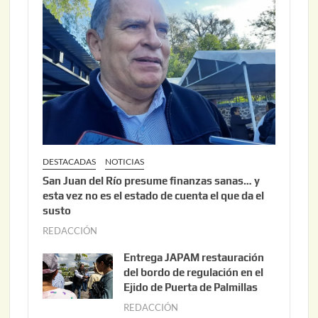
DESTACADAS
NOTICIAS
San Juan del Río presume finanzas sanas… y
esta vez no es el estado de cuenta el que da el
susto
REDACCIÓN
a
g
Entrega JAPAM restauración
o
del bordo de regulación en el
s
Ejido de Puerta de Palmillas
t
REDACCIÓN
j