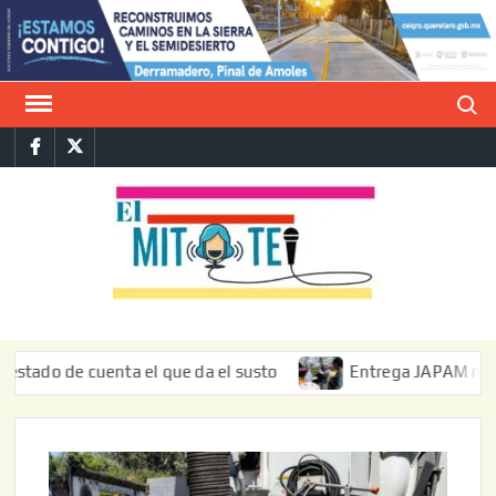
Saltar
al
contenido
Buscar
Facebook
Twitter
E
La vers
sarcást
MIT
de l
informa
 de cuenta el que da el susto
Entrega JAPAM restauración