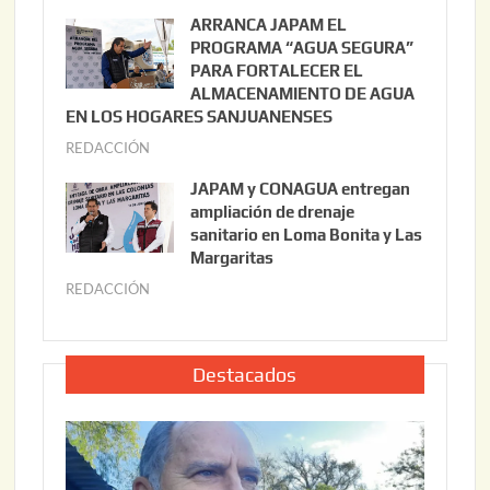
o
u
ARRANCA JAPAM EL
3
l
PROGRAMA “AGUA SEGURA”
,
i
PARA FORTALECER EL
2
ALMACENAMIENTO DE AGUA
o
0
EN LOS HOGARES SANJUANENSES
2
2
REDACCIÓN
j
2
6
u
,
JAPAM y CONAGUA entregan
l
2
ampliación de drenaje
i
0
sanitario en Loma Bonita y Las
o
Margaritas
2
2
6
REDACCIÓN
j
2
u
,
l
2
i
Destacados
0
o
2
2
6
2
,