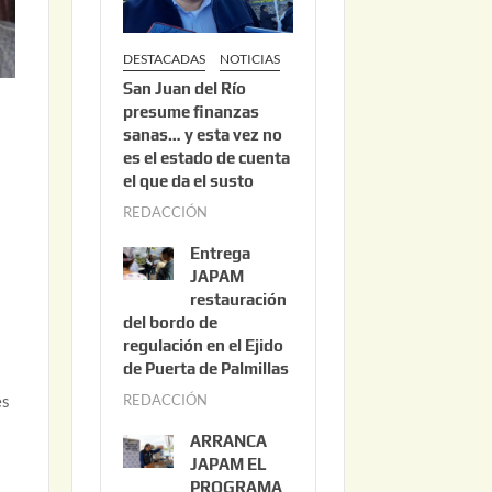
DESTACADAS
NOTICIAS
San Juan del Río
presume finanzas
sanas… y esta vez no
es el estado de cuenta
el que da el susto
REDACCIÓN
a
g
Entrega
o
JAPAM
s
restauración
del bordo de
t
regulación en el Ejido
o
de Puerta de Palmillas
3
REDACCIÓN
j
es
,
u
2
ARRANCA
l
0
JAPAM EL
i
PROGRAMA
2