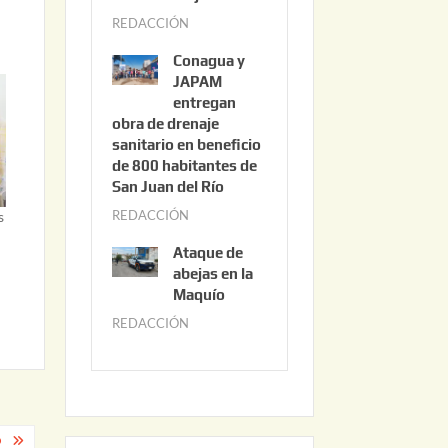
3
REDACCIÓN
j
,
u
2
Conagua y
n
0
JAPAM
i
entregan
2
obra de drenaje
o
6
sanitario en beneficio
3
de 800 habitantes de
0
San Juan del Río
,
REDACCIÓN
j
s
2
u
0
Ataque de
n
abejas en la
2
i
Maquío
6
o
REDACCIÓN
m
2
a
,
y
2
o
0
2
2
O
2