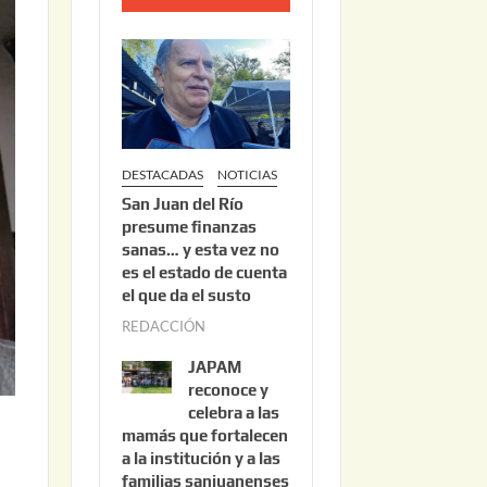
o
2
2
,
2
0
DESTACADAS
NOTICIAS
2
San Juan del Río
6
presume finanzas
sanas… y esta vez no
es el estado de cuenta
el que da el susto
REDACCIÓN
a
g
JAPAM
o
reconoce y
s
celebra a las
mamás que fortalecen
t
a la institución y a las
o
familias sanjuanenses