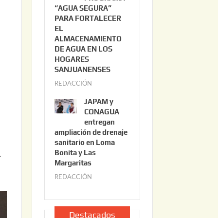
“AGUA SEGURA”
o
6
PARA FORTALECER
2
EL
2
ALMACENAMIENTO
,
DE AGUA EN LOS
2
a
HOGARES
0
SANJUANENSES
2
REDACCIÓN
j
6
u
JAPAM y
l
CONAGUA
i
entregan
ampliación de drenaje
o
sanitario en Loma
2
.
Bonita y Las
2
Margaritas
,
REDACCIÓN
j
2
u
0
l
2
i
Destacados
6