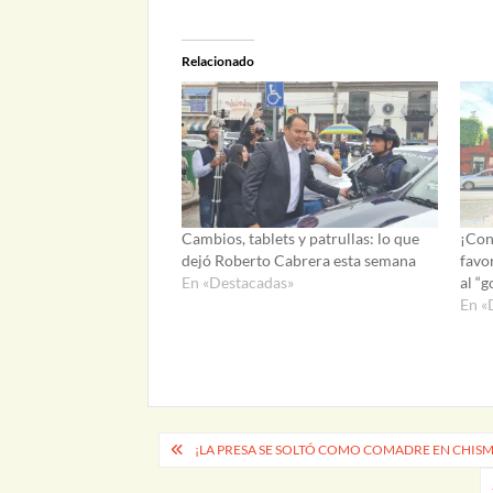
Relacionado
Cambios, tablets y patrullas: lo que
¡Con
dejó Roberto Cabrera esta semana
favo
En «Destacadas»
al “g
En «
Navegación
¡LA PRESA SE SOLTÓ COMO COMADRE EN CHIS
de