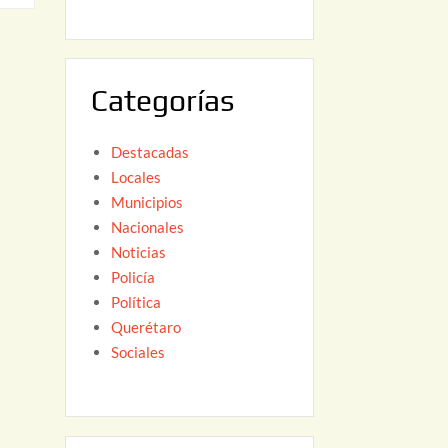
6
,
2
0
Categorías
2
6
Destacadas
Locales
Municipios
Nacionales
Noticias
Policía
Política
Querétaro
Sociales