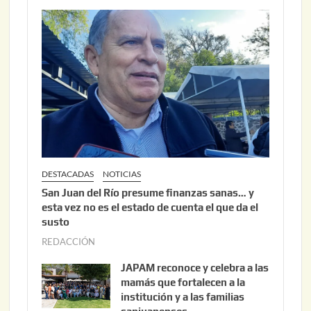
2
2
6
2
,
2
0
2
6
DESTACADAS
NOTICIAS
San Juan del Río presume finanzas sanas… y
esta vez no es el estado de cuenta el que da el
susto
REDACCIÓN
a
g
JAPAM reconoce y celebra a las
o
mamás que fortalecen a la
s
institución y a las familias