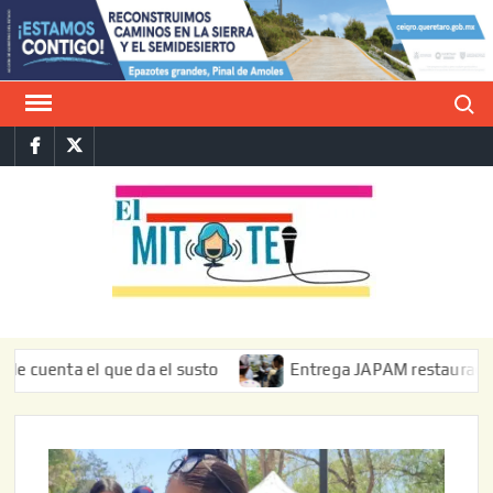
Saltar
al
contenido
Buscar
Facebook
Twitter
E
La vers
sarcást
MIT
de l
informa
ta el que da el susto
Entrega JAPAM restauración del bor