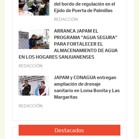
o
del bordo de regulación en el
s
Ejido de Puerta de Palmillas
t
REDACCIÓN
j
o
u
ARRANCA JAPAM EL
3
l
PROGRAMA “AGUA SEGURA”
,
i
PARA FORTALECER EL
2
ALMACENAMIENTO DE AGUA
o
0
EN LOS HOGARES SANJUANENSES
2
2
REDACCIÓN
j
2
6
u
,
JAPAM y CONAGUA entregan
l
2
ampliación de drenaje
i
0
sanitario en Loma Bonita y Las
o
Margaritas
2
2
6
REDACCIÓN
j
2
u
,
l
2
i
Destacados
0
o