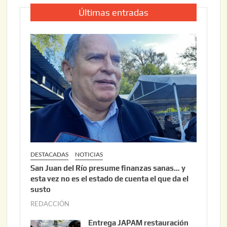
Últimas entradas
DESTACADAS
NOTICIAS
San Juan del Río presume finanzas sanas… y
esta vez no es el estado de cuenta el que da el
susto
REDACCIÓN
a
g
Entrega JAPAM restauración