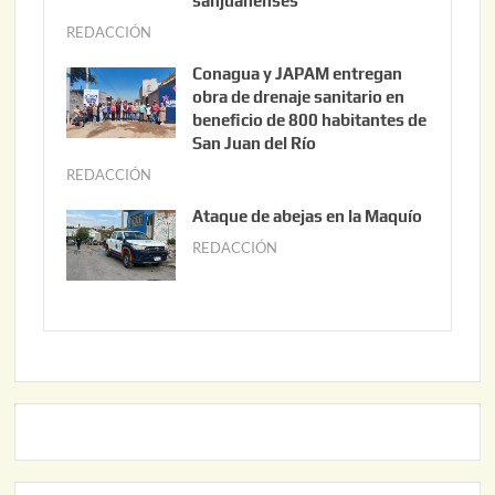
t
sanjuanenses
o
REDACCIÓN
j
3
u
Conagua y JAPAM entregan
,
n
obra de drenaje sanitario en
2
i
beneficio de 800 habitantes de
0
o
San Juan del Río
2
3
REDACCIÓN
j
6
0
u
Ataque de abejas en la Maquío
,
n
REDACCIÓN
m
2
i
a
0
o
y
2
2
o
6
,
2
2
2
0
,
2
2
6
0