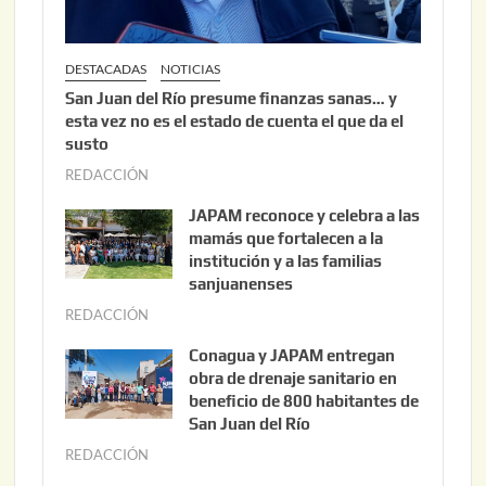
DESTACADAS
NOTICIAS
San Juan del Río presume finanzas sanas… y
esta vez no es el estado de cuenta el que da el
susto
REDACCIÓN
a
g
JAPAM reconoce y celebra a las
o
mamás que fortalecen a la
s
institución y a las familias
t
sanjuanenses
o
REDACCIÓN
j
3
u
Conagua y JAPAM entregan
,
n
obra de drenaje sanitario en
2
i
beneficio de 800 habitantes de
0
o
San Juan del Río
2
3
REDACCIÓN
j
6
0
u