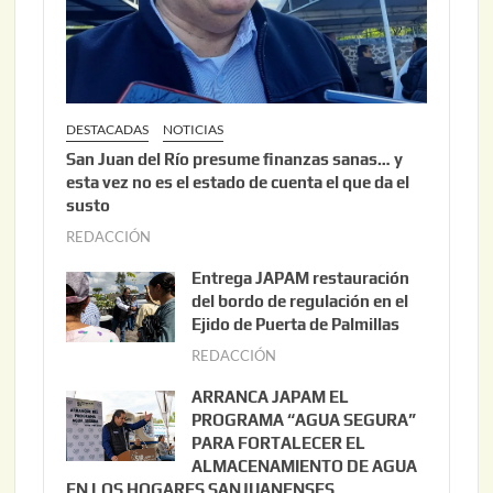
DESTACADAS
NOTICIAS
San Juan del Río presume finanzas sanas… y
esta vez no es el estado de cuenta el que da el
susto
REDACCIÓN
a
g
Entrega JAPAM restauración
o
del bordo de regulación en el
s
Ejido de Puerta de Palmillas
t
REDACCIÓN
j
o
u
ARRANCA JAPAM EL
3
l
PROGRAMA “AGUA SEGURA”
,
i
PARA FORTALECER EL
2
ALMACENAMIENTO DE AGUA
o
0
EN LOS HOGARES SANJUANENSES
2