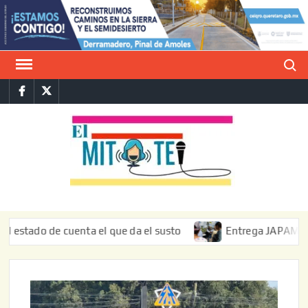
Saltar
al
contenido
Buscar
Facebook
Twitter
E
La vers
sarcást
MIT
de l
informa
do de cuenta el que da el susto
Entrega JAPAM restauraci