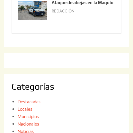
Ataque de abejas en la Maquío
,
n
REDACCIÓN
m
2
i
a
0
o
y
2
2
o
6
,
2
2
2
0
,
2
2
6
0
2
Categorías
6
Destacadas
Locales
Municipios
Nacionales
Noticias