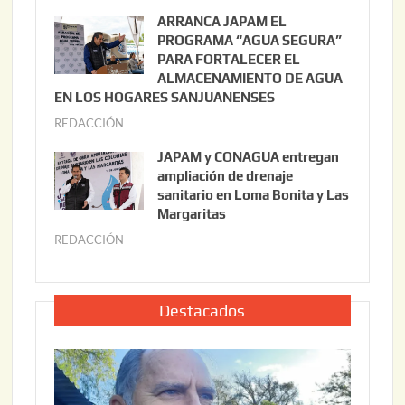
o
u
ARRANCA JAPAM EL
3
l
PROGRAMA “AGUA SEGURA”
,
i
PARA FORTALECER EL
2
ALMACENAMIENTO DE AGUA
o
0
EN LOS HOGARES SANJUANENSES
2
2
REDACCIÓN
j
2
6
u
,
JAPAM y CONAGUA entregan
l
2
ampliación de drenaje
i
0
sanitario en Loma Bonita y Las
o
Margaritas
2
2
6
REDACCIÓN
j
2
u
,
l
2
i
Destacados
0
o
2
2
6
2
,