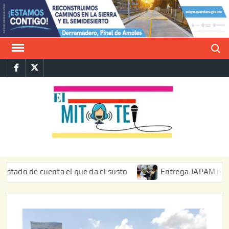
Saltar
al
contenido
Buscar
Facebook
Twitter
E
La vers
sarcást
MIT
de l
informa
de cuenta el que da el susto
Entrega JAPAM restauración 