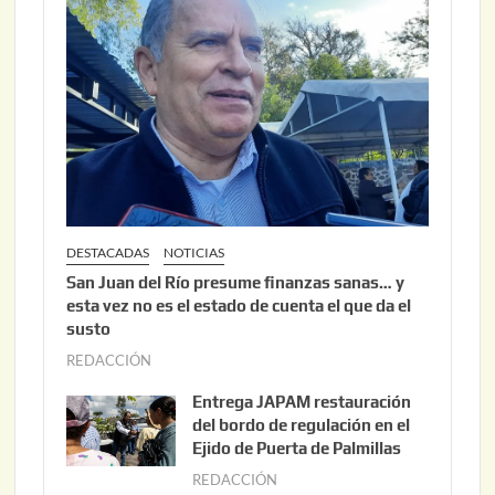
DESTACADAS
NOTICIAS
San Juan del Río presume finanzas sanas… y
esta vez no es el estado de cuenta el que da el
susto
REDACCIÓN
a
g
Entrega JAPAM restauración
o
del bordo de regulación en el
s
Ejido de Puerta de Palmillas
t
REDACCIÓN
j