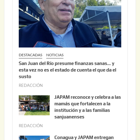
2
0
2
6
DESTACADAS
NOTICIAS
San Juan del Río presume finanzas sanas… y
esta vez no es el estado de cuenta el que da el
susto
REDACCIÓN
a
g
JAPAM reconoce y celebra a las
o
mamás que fortalecen a la
s
institución y a las familias
t
sanjuanenses
o
REDACCIÓN
j
3
u
Conagua y JAPAM entregan
,