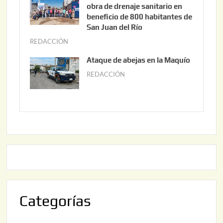
n
obra de drenaje sanitario en
2
i
beneficio de 800 habitantes de
0
o
San Juan del Río
2
3
REDACCIÓN
j
6
0
u
Ataque de abejas en la Maquío
,
n
REDACCIÓN
m
2
i
a
0
o
y
2
2
o
6
,
2
2
2
0
,
2
2
6
0
2
Categorías
6