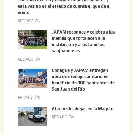
esta vez no es el estado de cuenta el que da el
susto
REDACCIÓN
a
g
JAPAM reconoce y celebra a las
o
mamás que fortalecen a la
s
institución y a las familias
t
sanjuanenses
o
REDACCIÓN
j
3
u
Conagua y JAPAM entregan
,
n
obra de drenaje sanitario en
2
i
beneficio de 800 habitantes de
0
o
San Juan del Río
2
3
REDACCIÓN
j
6
0
u
Ataque de abejas en la Maquío
,
n
REDACCIÓN
m
2
i
a
0
o
y