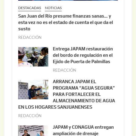
DESTACADAS
NOTICIAS
San Juan del Río presume finanzas sanas… y
esta vez no es el estado de cuenta el que da el
susto
REDACCIÓN
a
g
Entrega JAPAM restauración
o
del bordo de regulación en el
s
Ejido de Puerta de Palmillas
t
REDACCIÓN
j
o
u
ARRANCA JAPAM EL
3
l
PROGRAMA “AGUA SEGURA”
,
i
PARA FORTALECER EL
2
ALMACENAMIENTO DE AGUA
o
0
EN LOS HOGARES SANJUANENSES
2
2
REDACCIÓN
j
2
6
u
,
JAPAM y CONAGUA entregan
l
2
ampliación de drenaje