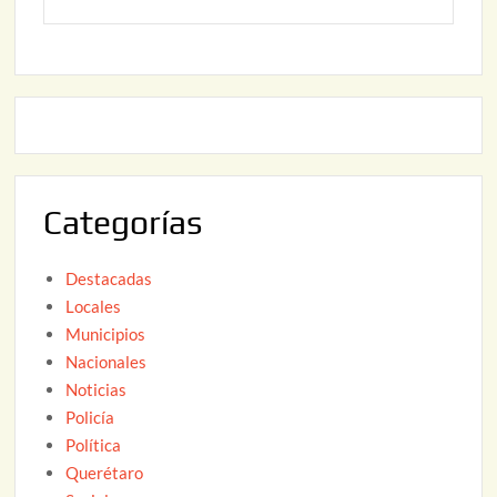
2
2
o
6
,
2
2
2
0
,
2
2
6
0
2
Categorías
6
Destacadas
Locales
Municipios
Nacionales
Noticias
Policía
Política
Querétaro