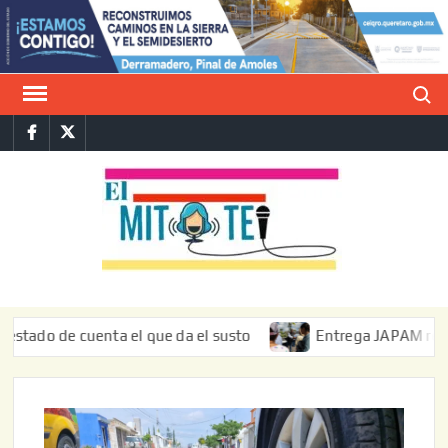
Saltar
al
contenido
Buscar
Facebook
Twitter
E
La vers
sarcást
MIT
de l
informa
de cuenta el que da el susto
Entrega JAPAM restauración 