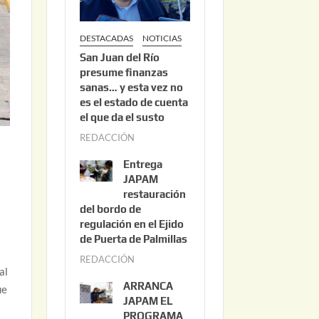
DESTACADAS
NOTICIAS
San Juan del Río
presume finanzas
sanas… y esta vez no
es el estado de cuenta
el que da el susto
REDACCIÓN
a
g
Entrega
o
JAPAM
s
restauración
del bordo de
t
regulación en el Ejido
o
de Puerta de Palmillas
3
REDACCIÓN
j
,
al
u
2
ARRANCA
ue
l
0
JAPAM EL
i
PROGRAMA
2