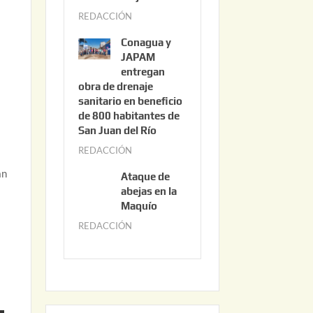
3
REDACCIÓN
j
,
u
2
Conagua y
n
0
JAPAM
i
entregan
2
obra de drenaje
o
6
sanitario en beneficio
3
de 800 habitantes de
0
San Juan del Río
,
REDACCIÓN
j
2
u
an
0
Ataque de
n
abejas en la
2
i
Maquío
6
o
REDACCIÓN
m
2
a
,
y
2
o
0
2
2
2