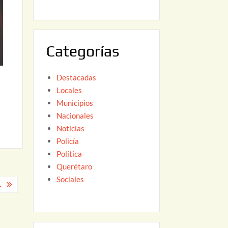
6
,
2
0
Categorías
2
6
Destacadas
Locales
Municipios
Nacionales
Noticias
Policía
Política
Querétaro
Sociales
L