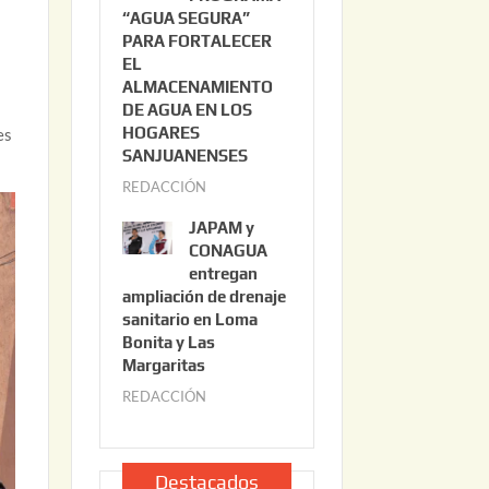
“AGUA SEGURA”
o
6
PARA FORTALECER
2
a
EL
2
ALMACENAMIENTO
,
DE AGUA EN LOS
2
HOGARES
es
0
SANJUANENSES
2
REDACCIÓN
j
6
u
JAPAM y
l
CONAGUA
i
entregan
ampliación de drenaje
o
sanitario en Loma
2
Bonita y Las
2
Margaritas
,
REDACCIÓN
j
2
u
0
l
2
i
Destacados
6