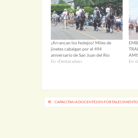
¡Arrancan los festejos! Miles de
EMB
jinetes cabalgan por el 494
TRA
aniversario de San Juan del Río
AMI
En «Destacadas»
En «
Navegación
CAPACITAN A DOCENTES EN FORTALECIMIENTO
de
entradas