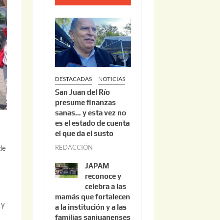
o
2
2
,
2
0
DESTACADAS
NOTICIAS
2
San Juan del Río
6
presume finanzas
sanas… y esta vez no
es el estado de cuenta
el que da el susto
REDACCIÓN
a
de
g
JAPAM
o
reconoce y
s
celebra a las
mamás que fortalecen
t
 y
a la institución y a las
o
familias sanjuanenses