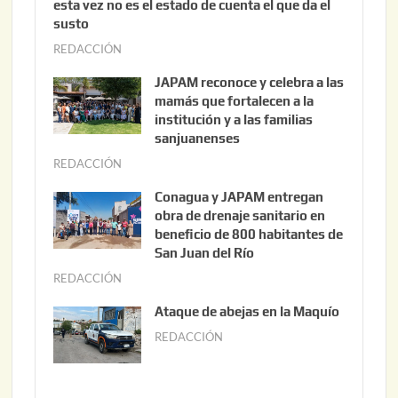
esta vez no es el estado de cuenta el que da el
susto
REDACCIÓN
a
g
JAPAM reconoce y celebra a las
o
mamás que fortalecen a la
s
institución y a las familias
t
sanjuanenses
o
REDACCIÓN
j
3
u
Conagua y JAPAM entregan
,
n
obra de drenaje sanitario en
2
i
beneficio de 800 habitantes de
0
o
San Juan del Río
2
3
REDACCIÓN
j
6
0
u
Ataque de abejas en la Maquío
,
n
REDACCIÓN
m
2
i
a
0
o
y
2
2