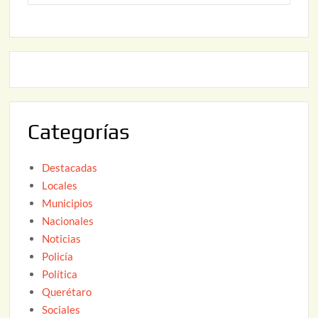
o
6
,
2
2
2
0
,
2
2
6
0
2
Categorías
6
Destacadas
Locales
Municipios
Nacionales
Noticias
Policía
Política
Querétaro
Sociales