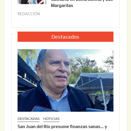
o
Margaritas
2
2
6
REDACCIÓN
j
2
u
,
l
2
i
Destacados
0
o
2
2
6
2
,
2
0
2
6
DESTACADAS
NOTICIAS
San Juan del Río presume finanzas sanas… y