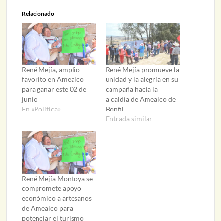
Relacionado
René Mejía, amplio
René Mejía promueve la
favorito en Amealco
unidad y la alegría en su
para ganar este 02 de
campaña hacia la
junio
alcaldía de Amealco de
En «Política»
Bonfil
Entrada similar
René Mejía Montoya se
compromete apoyo
económico a artesanos
de Amealco para
potenciar el turismo