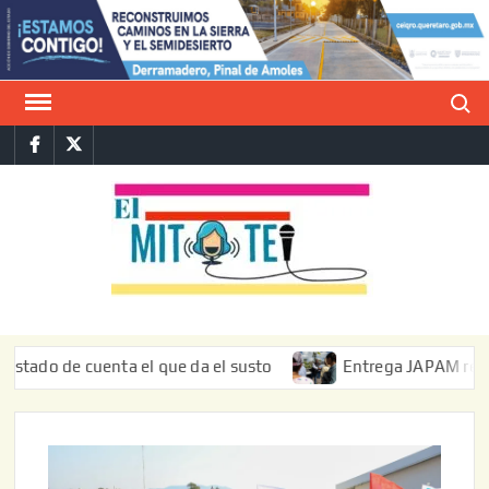
Saltar
al
contenido
Buscar
Facebook
Twitter
E
La vers
sarcást
MIT
de l
informa
de cuenta el que da el susto
Entrega JAPAM restauración 