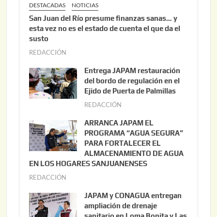
DESTACADAS
NOTICIAS
San Juan del Río presume finanzas sanas… y
esta vez no es el estado de cuenta el que da el
susto
REDACCIÓN
a
g
Entrega JAPAM restauración
o
del bordo de regulación en el
s
Ejido de Puerta de Palmillas
t
REDACCIÓN
j
o
u
ARRANCA JAPAM EL
3
l
PROGRAMA “AGUA SEGURA”
,
i
PARA FORTALECER EL
2
ALMACENAMIENTO DE AGUA
o
0
EN LOS HOGARES SANJUANENSES
2
2
REDACCIÓN
j
2
6
u
,
JAPAM y CONAGUA entregan
l
2
ampliación de drenaje
i
0
sanitario en Loma Bonita y Las