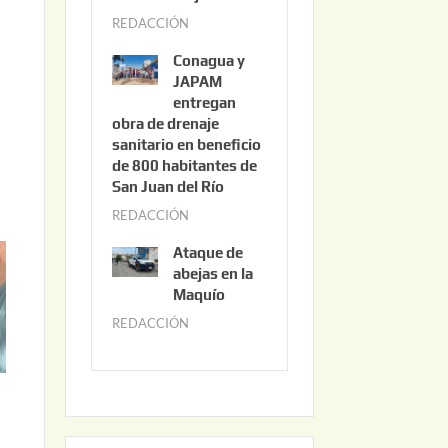
3
REDACCIÓN
j
,
u
2
Conagua y
n
0
JAPAM
i
entregan
2
obra de drenaje
o
6
sanitario en beneficio
3
de 800 habitantes de
0
San Juan del Río
,
REDACCIÓN
j
2
u
0
Ataque de
n
abejas en la
2
i
Maquío
6
o
REDACCIÓN
m
2
a
,
y
2
o
0
2
2
2