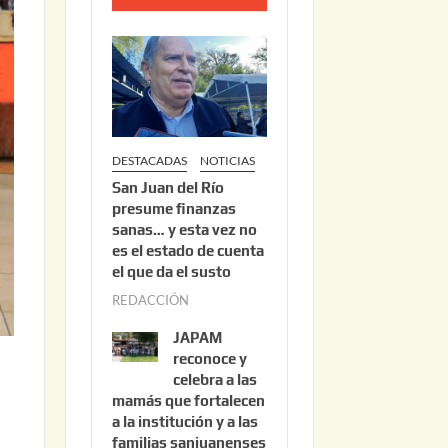
o
2
2
,
2
0
DESTACADAS
NOTICIAS
2
San Juan del Río
6
presume finanzas
sanas… y esta vez no
es el estado de cuenta
el que da el susto
REDACCIÓN
a
g
JAPAM
o
reconoce y
s
celebra a las
mamás que fortalecen
t
a la institución y a las
o
familias sanjuanenses