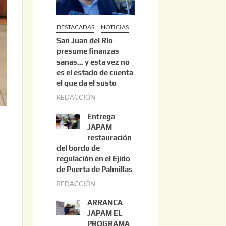
DESTACADAS
NOTICIAS
San Juan del Río
presume finanzas
sanas… y esta vez no
es el estado de cuenta
el que da el susto
REDACCIÓN
a
g
Entrega
o
JAPAM
s
restauración
del bordo de
t
regulación en el Ejido
o
de Puerta de Palmillas
3
REDACCIÓN
j
,
u
2
ARRANCA
l
0
JAPAM EL
i
PROGRAMA
2