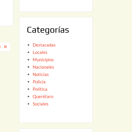
6
,
2
0
Categorías
2
6
Destacadas
N
Locales
Municipios
Nacionales
Noticias
Policía
Política
Querétaro
Sociales