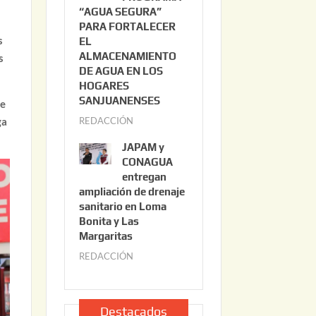
“AGUA SEGURA”
o
6
PARA FORTALECER
2
s
EL
2
ALMACENAMIENTO
s
,
DE AGUA EN LOS
2
HOGARES
0
SANJUANENSES
de
2
REDACCIÓN
j
ga
6
u
JAPAM y
l
CONAGUA
i
entregan
ampliación de drenaje
o
sanitario en Loma
2
Bonita y Las
2
Margaritas
,
REDACCIÓN
j
2
u
0
l
2
i
Destacados
6