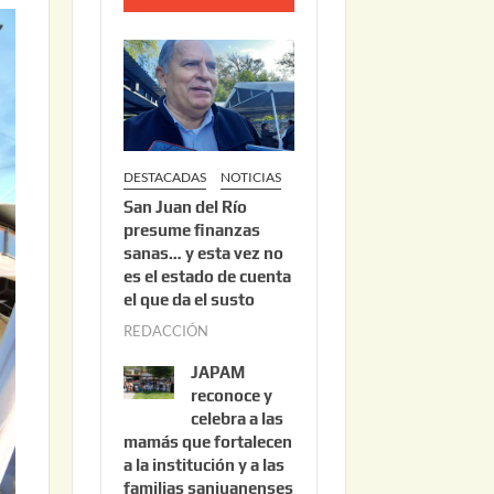
o
2
2
,
2
0
DESTACADAS
NOTICIAS
2
San Juan del Río
6
presume finanzas
sanas… y esta vez no
es el estado de cuenta
el que da el susto
REDACCIÓN
a
g
JAPAM
o
reconoce y
s
celebra a las
mamás que fortalecen
t
a la institución y a las
o
familias sanjuanenses