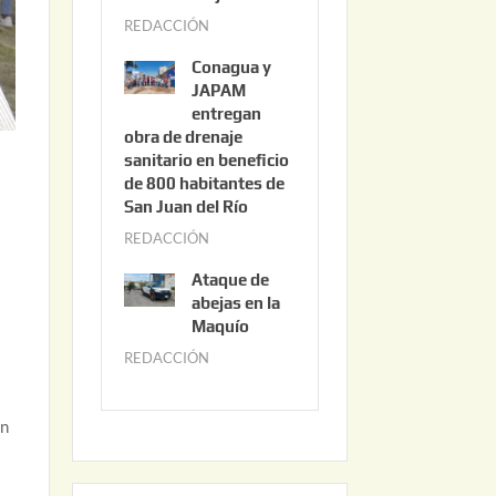
3
REDACCIÓN
j
,
u
2
Conagua y
n
0
JAPAM
i
entregan
2
obra de drenaje
o
6
sanitario en beneficio
3
de 800 habitantes de
0
San Juan del Río
,
REDACCIÓN
j
2
u
0
Ataque de
n
abejas en la
2
i
Maquío
6
o
REDACCIÓN
m
2
a
,
,
y
in
2
o
0
2
2
2