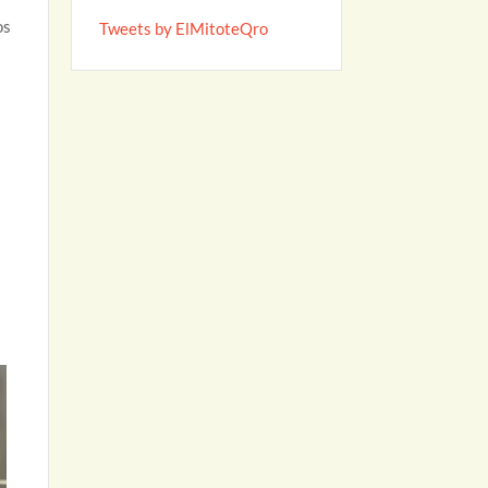
os
Tweets by ElMitoteQro
s