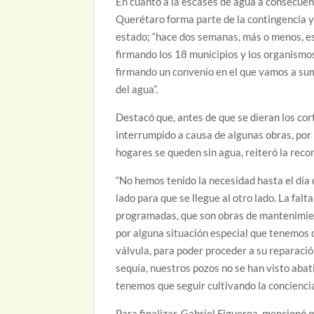
En cuanto a la escases de agua a consecuenc
Querétaro forma parte de la contingencia y 
estado; “hace dos semanas, más o menos, e
firmando los 18 municipios y los organism
firmando un convenio en el que vamos a sum
del agua”.
Destacó que, antes de que se dieran los cor
interrumpido a causa de algunas obras, por l
hogares se queden sin agua, reiteró la reco
“No hemos tenido la necesidad hasta el día 
lado para que se llegue al otro lado. La fa
programadas, que son obras de mantenimient
por alguna situación especial que tenemos 
válvula, para poder proceder a su reparaci
sequía, nuestros pozos no se han visto aba
tenemos que seguir cultivando la conciencia,
Para finalizar, Gabriel Figueroa, mencionó 