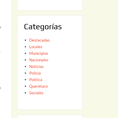
6
,
2
0
Categorías
2
o
6
Destacadas
Locales
s
Municipios
Nacionales
Noticias
Policía
Política
Querétaro
a
Sociales