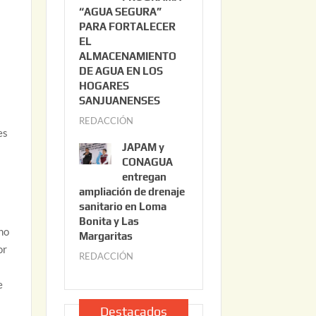
“AGUA SEGURA”
o
6
PARA FORTALECER
2
EL
2
ALMACENAMIENTO
,
DE AGUA EN LOS
2
HOGARES
0
SANJUANENSES
2
REDACCIÓN
j
es
6
u
JAPAM y
l
CONAGUA
i
entregan
ampliación de drenaje
o
sanitario en Loma
2
Bonita y Las
2
no
Margaritas
,
or
REDACCIÓN
j
2
u
0
e
l
2
i
Destacados
6