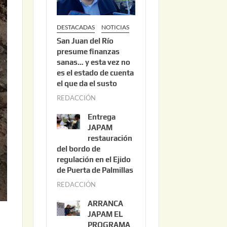
DESTACADAS
NOTICIAS
San Juan del Río
presume finanzas
sanas… y esta vez no
es el estado de cuenta
el que da el susto
REDACCIÓN
a
g
Entrega
o
JAPAM
s
restauración
del bordo de
t
regulación en el Ejido
o
de Puerta de Palmillas
3
REDACCIÓN
j
,
u
2
ARRANCA
l
0
JAPAM EL
i
PROGRAMA
2