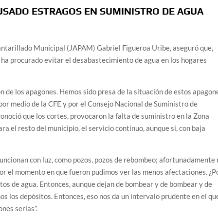
USADO ESTRAGOS EN SUMINISTRO DE AGUA
cantarillado Municipal (JAPAM) Gabriel Figueroa Uribe, aseguró que,
ta ha procurado evitar el desabastecimiento de agua en los hogares
ón de los apagones. Hemos sido presa de la situación de estos apagon
por medio de la CFE y por el Consejo Nacional de Suministro de
onoció que los cortes, provocaron la falta de suministro en la Zona
ra el resto del municipio, el servicio continuo, aunque si, con baja
 funcionan con luz, como pozos, pozos de rebombeo; afortunadamente 
por el momento en que fueron pudimos ver las menos afectaciones. ¿P
tos de agua. Entonces, aunque dejan de bombear y de bombear y de
s los depósitos. Entonces, eso nos da un intervalo prudente en el qu
nes serias”.