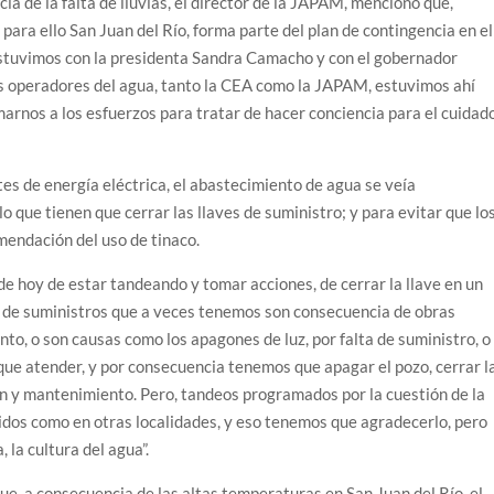
ia de la falta de lluvias, el director de la JAPAM, mencionó que,
para ello San Juan del Río, forma parte del plan de contingencia en el
stuvimos con la presidenta Sandra Camacho y con el gobernador
os operadores del agua, tanto la CEA como la JAPAM, estuvimos ahí
arnos a los esfuerzos para tratar de hacer conciencia para el cuidad
tes de energía eléctrica, el abastecimiento de agua se veía
o que tienen que cerrar las llaves de suministro; y para evitar que lo
mendación del uso de tinaco.
de hoy de estar tandeando y tomar acciones, de cerrar la llave en un
lta de suministros que a veces tenemos son consecuencia de obras
o, o son causas como los apagones de luz, por falta de suministro, o
que atender, y por consecuencia tenemos que apagar el pozo, cerrar l
ón y mantenimiento. Pero, tandeos programados por la cuestión de la
tidos como en otras localidades, y eso tenemos que agradecerlo, pero
 la cultura del agua”.
que, a consecuencia de las altas temperaturas en San Juan del Río, el