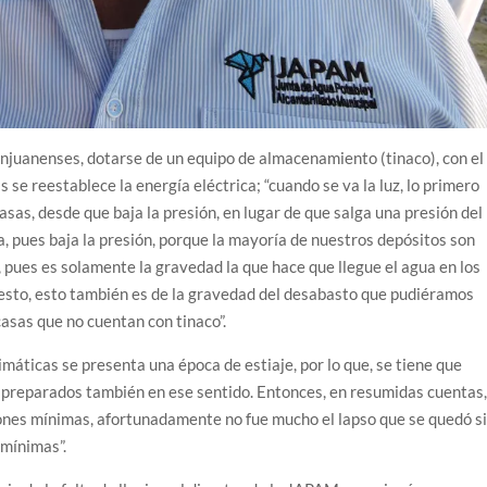
anjuanenses, dotarse de un equipo de almacenamiento (tinaco), con el
as se reestablece la energía eléctrica; “cuando se va la luz, lo primero
casas, desde que baja la presión, en lugar de que salga una presión del
ma, pues baja la presión, porque la mayoría de nuestros depósitos son
, pues es solamente la gravedad la que hace que llegue el agua en los
n esto, esto también es de la gravedad del desabasto que pudiéramos
casas que no cuentan con tinaco”.
máticas se presenta una época de estiaje, por lo que, se tiene que
r preparados también en ese sentido. Entonces, en resumidas cuentas
ciones mínimas, afortunadamente no fue mucho el lapso que se quedó s
 mínimas”.