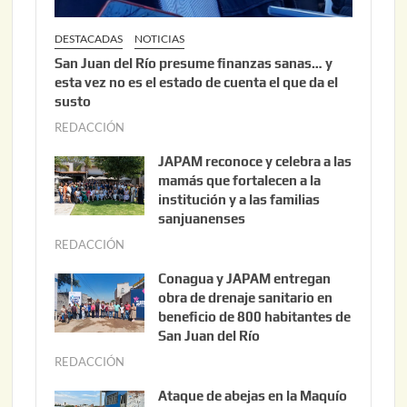
DESTACADAS
NOTICIAS
San Juan del Río presume finanzas sanas… y
esta vez no es el estado de cuenta el que da el
susto
REDACCIÓN
a
g
JAPAM reconoce y celebra a las
o
mamás que fortalecen a la
s
institución y a las familias
t
sanjuanenses
o
REDACCIÓN
j
3
u
Conagua y JAPAM entregan
,
n
obra de drenaje sanitario en
2
i
beneficio de 800 habitantes de
0
o
San Juan del Río
2
3
REDACCIÓN
j
6
0
u
Ataque de abejas en la Maquío
,