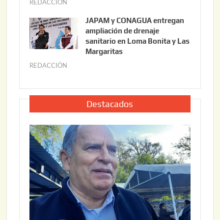
REDACCIÓN
j
2
6
u
,
JAPAM y CONAGUA entregan
l
2
ampliación de drenaje
i
0
sanitario en Loma Bonita y Las
o
Margaritas
2
2
6
REDACCIÓN
j
2
u
,
l
2
i
Destacados
0
o
2
2
6
2
,
2
0
2
6