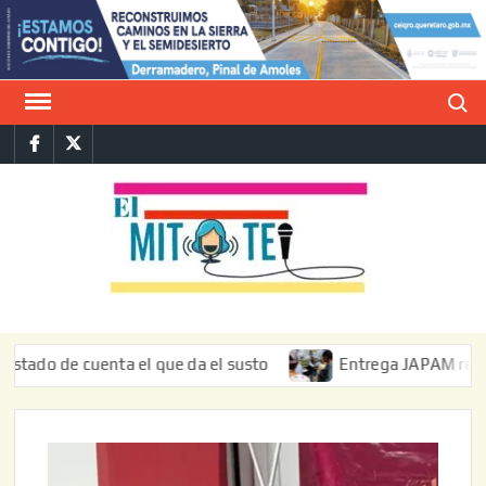
Saltar
al
contenido
Buscar
Facebook
Twitter
E
La vers
sarcást
MIT
de l
informa
e cuenta el que da el susto
Entrega JAPAM restauración d