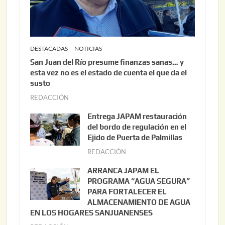
DESTACADAS
NOTICIAS
San Juan del Río presume finanzas sanas… y
esta vez no es el estado de cuenta el que da el
susto
REDACCIÓN
a
g
Entrega JAPAM restauración
o
del bordo de regulación en el
s
Ejido de Puerta de Palmillas
t
REDACCIÓN
j
o
u
ARRANCA JAPAM EL
3
l
PROGRAMA “AGUA SEGURA”
,
i
PARA FORTALECER EL
2
ALMACENAMIENTO DE AGUA
o
0
EN LOS HOGARES SANJUANENSES
2
2