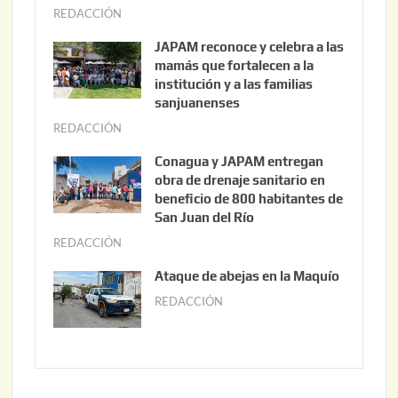
REDACCIÓN
a
g
JAPAM reconoce y celebra a las
o
mamás que fortalecen a la
s
institución y a las familias
t
sanjuanenses
o
REDACCIÓN
j
3
u
Conagua y JAPAM entregan
,
n
obra de drenaje sanitario en
2
i
beneficio de 800 habitantes de
0
o
San Juan del Río
2
3
REDACCIÓN
j
6
0
u
Ataque de abejas en la Maquío
,
n
REDACCIÓN
m
2
i
a
0
o
y
2
2
o
6
,
2
2