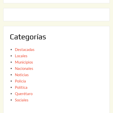
2
0
,
2
2
6
0
2
Categorías
6
Destacadas
Locales
Municipios
Nacionales
Noticias
Policía
Política
Querétaro
Sociales