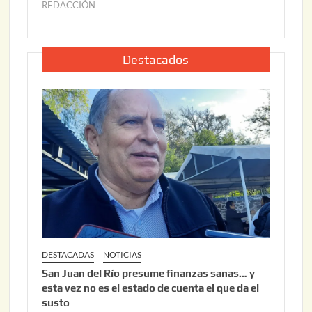
2
6
REDACCIÓN
j
2
u
,
l
2
i
Destacados
0
o
2
2
6
2
,
2
0
2
6
DESTACADAS
NOTICIAS
San Juan del Río presume finanzas sanas… y
esta vez no es el estado de cuenta el que da el
susto