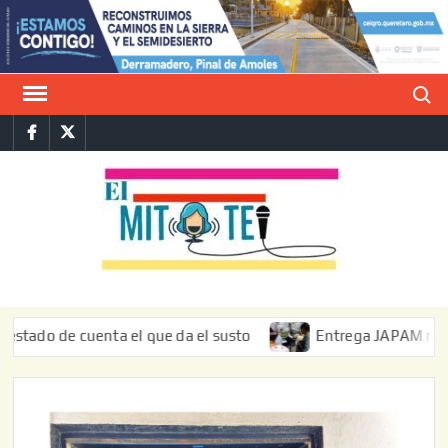
Saltar
al
contenido
Buscar
Facebook
Twitter
E
La vers
sarcást
MIT
de l
informa
de cuenta el que da el susto
Entrega JAPAM restauración 