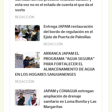
esta vez no es el estado de cuenta el que da el
susto
REDACCIÓN
a
g
Entrega JAPAM restauración
o
del bordo de regulación en el
s
Ejido de Puerta de Palmillas
t
REDACCIÓN
j
o
u
ARRANCA JAPAM EL
3
l
PROGRAMA “AGUA SEGURA”
,
i
PARA FORTALECER EL
2
ALMACENAMIENTO DE AGUA
o
0
EN LOS HOGARES SANJUANENSES
2
2
REDACCIÓN
j
2
6
u
,
JAPAM y CONAGUA entregan
l
2
ampliación de drenaje
i
0
sanitario en Loma Bonita y Las
o
Margaritas
2