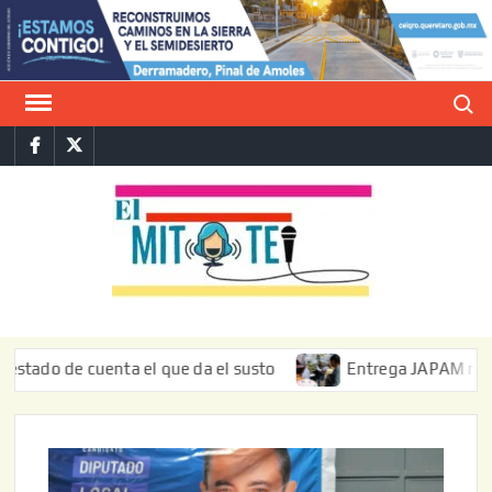
Saltar
al
contenido
Buscar
Facebook
Twitter
E
La vers
sarcást
MIT
de l
informa
de cuenta el que da el susto
Entrega JAPAM restauración 