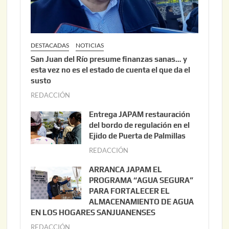
DESTACADAS
NOTICIAS
San Juan del Río presume finanzas sanas… y
esta vez no es el estado de cuenta el que da el
susto
REDACCIÓN
a
g
Entrega JAPAM restauración
o
del bordo de regulación en el
s
Ejido de Puerta de Palmillas
t
REDACCIÓN
j
o
u
ARRANCA JAPAM EL
3
l
PROGRAMA “AGUA SEGURA”
,
i
PARA FORTALECER EL
2
ALMACENAMIENTO DE AGUA
o
0
EN LOS HOGARES SANJUANENSES
2
2
REDACCIÓN
j
2