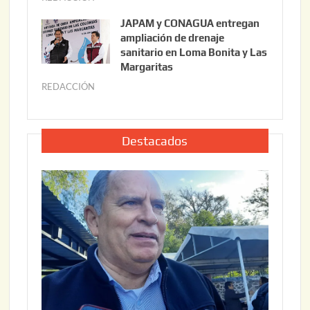
6
u
,
JAPAM y CONAGUA entregan
l
2
ampliación de drenaje
i
0
sanitario en Loma Bonita y Las
o
Margaritas
2
2
6
REDACCIÓN
j
2
u
,
l
2
i
Destacados
0
o
2
2
6
2
,
2
0
2
6