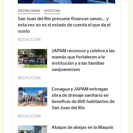
DESTACADAS
NOTICIAS
San Juan del Río presume finanzas sanas… y
esta vez no es el estado de cuenta el que da el
susto
REDACCIÓN
a
g
JAPAM reconoce y celebra a las
o
mamás que fortalecen a la
s
institución y a las familias
t
sanjuanenses
o
REDACCIÓN
j
3
u
Conagua y JAPAM entregan
,
n
obra de drenaje sanitario en
2
i
beneficio de 800 habitantes de
0
o
San Juan del Río
2
3
REDACCIÓN
j
6
0
u
Ataque de abejas en la Maquío
,
n