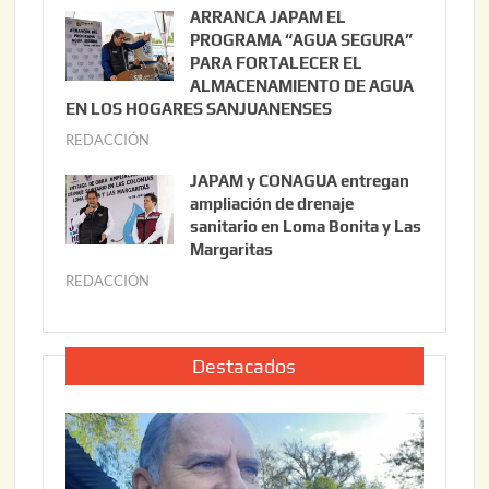
u
ARRANCA JAPAM EL
3
l
PROGRAMA “AGUA SEGURA”
,
i
PARA FORTALECER EL
2
ALMACENAMIENTO DE AGUA
o
0
EN LOS HOGARES SANJUANENSES
2
2
REDACCIÓN
j
2
6
u
,
JAPAM y CONAGUA entregan
l
2
ampliación de drenaje
i
0
sanitario en Loma Bonita y Las
o
Margaritas
2
2
6
REDACCIÓN
j
2
u
,
l
2
i
Destacados
0
o
2
2
6
2
,