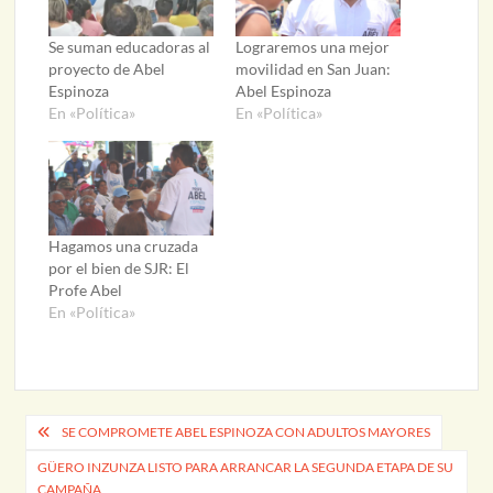
Se suman educadoras al
Lograremos una mejor
proyecto de Abel
movilidad en San Juan:
Espinoza
Abel Espinoza
En «Política»
En «Política»
Hagamos una cruzada
por el bien de SJR: El
Profe Abel
En «Política»
Navegación
SE COMPROMETE ABEL ESPINOZA CON ADULTOS MAYORES
de
GÜERO INZUNZA LISTO PARA ARRANCAR LA SEGUNDA ETAPA DE SU
CAMPAÑA