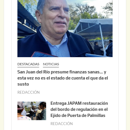
DESTACADAS
NOTICIAS
San Juan del Río presume finanzas sanas… y
esta vez no es el estado de cuenta el que da el
susto
REDACCIÓN
a
g
Entrega JAPAM restauración
o
del bordo de regulación en el
s
Ejido de Puerta de Palmillas
t
REDACCIÓN
j
o