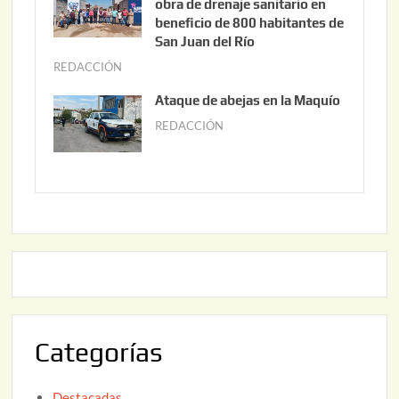
obra de drenaje sanitario en
2
i
beneficio de 800 habitantes de
0
o
San Juan del Río
2
3
REDACCIÓN
j
6
0
u
Ataque de abejas en la Maquío
,
n
REDACCIÓN
m
2
i
a
0
o
y
2
2
o
6
,
2
2
2
0
,
2
2
6
0
2
Categorías
6
Destacadas