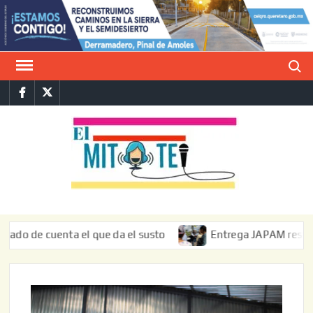
Saltar
al
contenido
Buscar
Facebook
Twitter
E
La vers
sarcást
MIT
de l
informa
 cuenta el que da el susto
Entrega JAPAM restauración de