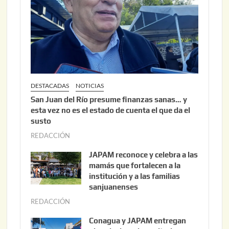
2
0
2
6
DESTACADAS
NOTICIAS
San Juan del Río presume finanzas sanas… y
esta vez no es el estado de cuenta el que da el
susto
REDACCIÓN
a
g
JAPAM reconoce y celebra a las
o
mamás que fortalecen a la
s
institución y a las familias
t
sanjuanenses
o
REDACCIÓN
j
3
u
Conagua y JAPAM entregan
,
n