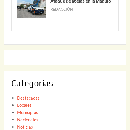
Ataque de abejas en la Maquío
,
n
REDACCIÓN
m
2
i
a
0
o
y
2
2
o
6
,
2
2
2
0
,
2
2
6
0
2
Categorías
6
Destacadas
Locales
Municipios
Nacionales
Noticias