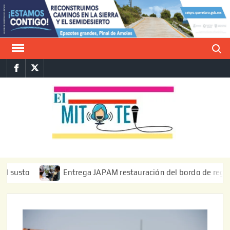
Saltar
al
contenido
Buscar
Facebook
Twitter
E
La vers
sarcást
MIT
de l
informa
o
Entrega JAPAM restauración del bordo de regulación en