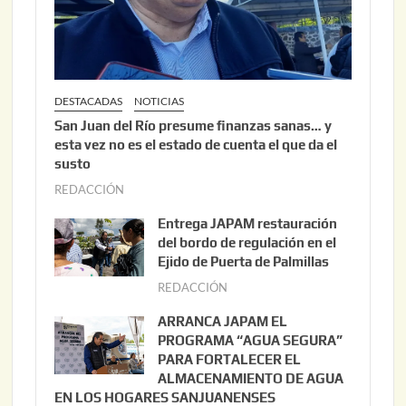
DESTACADAS
NOTICIAS
San Juan del Río presume finanzas sanas… y
esta vez no es el estado de cuenta el que da el
susto
REDACCIÓN
a
g
Entrega JAPAM restauración
o
del bordo de regulación en el
s
Ejido de Puerta de Palmillas
t
REDACCIÓN
j
o
u
ARRANCA JAPAM EL
3
l
PROGRAMA “AGUA SEGURA”
,
i
PARA FORTALECER EL
2
ALMACENAMIENTO DE AGUA
o
0
EN LOS HOGARES SANJUANENSES
2