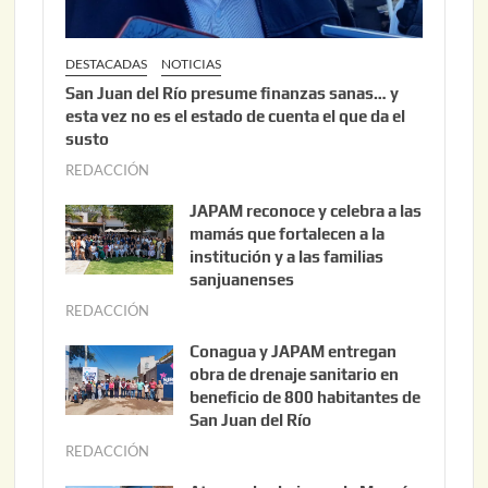
DESTACADAS
NOTICIAS
San Juan del Río presume finanzas sanas… y
esta vez no es el estado de cuenta el que da el
susto
REDACCIÓN
a
g
JAPAM reconoce y celebra a las
o
mamás que fortalecen a la
s
institución y a las familias
t
sanjuanenses
o
REDACCIÓN
j
3
u
Conagua y JAPAM entregan
,
n
obra de drenaje sanitario en
2
i
beneficio de 800 habitantes de
0
o
San Juan del Río
2
3
REDACCIÓN
j
6
0
u