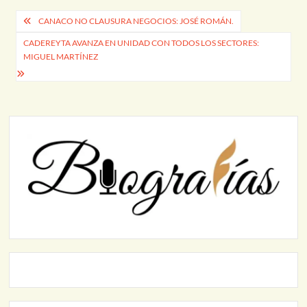
Navegación
CANACO NO CLAUSURA NEGOCIOS: JOSÉ ROMÁN.
de
CADEREYTA AVANZA EN UNIDAD CON TODOS LOS SECTORES:
MIGUEL MARTÍNEZ
entradas