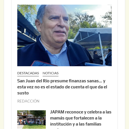
2
2
6
2
,
2
0
2
6
DESTACADAS
NOTICIAS
San Juan del Río presume finanzas sanas… y
esta vez no es el estado de cuenta el que da el
susto
REDACCIÓN
a
g
JAPAM reconoce y celebra a las
o
mamás que fortalecen a la
s
institución y a las familias