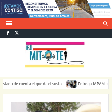
Saltar
al
contenido
Buscar
Facebook
Twitter
E
La vers
sarcást
MIT
de l
informa
o de cuenta el que da el susto
Entrega JAPAM restauració