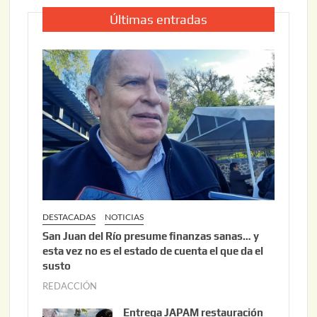
Últimas entradas
DESTACADAS
NOTICIAS
San Juan del Río presume finanzas sanas… y
esta vez no es el estado de cuenta el que da el
susto
REDACCIÓN
a
g
Entrega JAPAM restauración