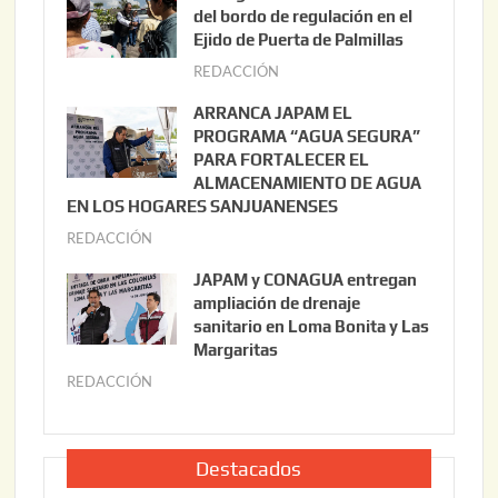
o
del bordo de regulación en el
s
Ejido de Puerta de Palmillas
t
REDACCIÓN
j
o
u
ARRANCA JAPAM EL
3
l
PROGRAMA “AGUA SEGURA”
,
i
PARA FORTALECER EL
2
ALMACENAMIENTO DE AGUA
o
0
EN LOS HOGARES SANJUANENSES
2
2
REDACCIÓN
j
2
6
u
,
JAPAM y CONAGUA entregan
l
2
ampliación de drenaje
i
0
sanitario en Loma Bonita y Las
o
Margaritas
2
2
6
REDACCIÓN
j
2
u
,
l
2
i
Destacados
0
o