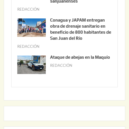
t
sanjuanenses
o
REDACCIÓN
j
3
u
Conagua y JAPAM entregan
,
n
obra de drenaje sanitario en
2
i
beneficio de 800 habitantes de
0
o
San Juan del Río
2
3
REDACCIÓN
j
6
0
u
Ataque de abejas en la Maquío
,
n
REDACCIÓN
m
2
i
a
0
o
y
2
2
o
6
,
2
2
2
0
,
2
2
6
0