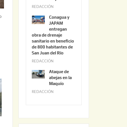
3
REDACCIÓN
j
,
u
2
o
Conagua y
n
0
JAPAM
i
entregan
2
obra de drenaje
o
6
sanitario en beneficio
3
de 800 habitantes de
0
San Juan del Río
,
REDACCIÓN
j
2
u
0
Ataque de
n
abejas en la
2
i
Maquío
6
o
REDACCIÓN
m
2
a
,
y
2
o
0
2
2
2