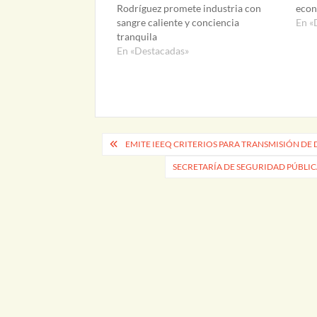
Rodríguez promete industria con
econ
sangre caliente y conciencia
En «
tranquila
En «Destacadas»
Navegación
EMITE IEEQ CRITERIOS PARA TRANSMISIÓN DE 
de
SECRETARÍA DE SEGURIDAD PÚBLIC
entradas