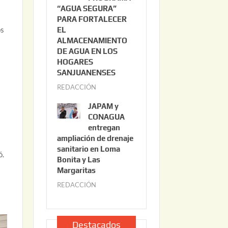
“AGUA SEGURA”
o
6
PARA FORTALECER
2
os
EL
2
ALMACENAMIENTO
,
DE AGUA EN LOS
2
HOGARES
0
SANJUANENSES
2
REDACCIÓN
j
6
u
JAPAM y
l
CONAGUA
i
entregan
ampliación de drenaje
o
sanitario en Loma
2
ó.
Bonita y Las
2
Margaritas
,
REDACCIÓN
j
2
u
0
l
2
i
Destacados
6