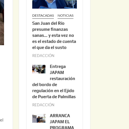
DESTACADAS
NOTICIAS
San Juan del Río
presume finanzas
sanas… y esta vez no
es el estado de cuenta
el que da el susto
REDACCIÓN
a
g
Entrega
o
JAPAM
s
restauración
del bordo de
t
regulación en el Ejido
o
de Puerta de Palmillas
3
REDACCIÓN
j
,
u
2
ARRANCA
l
el
0
JAPAM EL
i
PROGRAMA
2