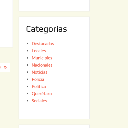
6
,
2
0
Categorías
2
6
Destacadas
Locales
Municipios
Nacionales
S
Noticias
Policía
Política
Querétaro
Sociales