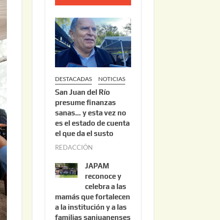
o
2
2
,
2
0
DESTACADAS
NOTICIAS
2
San Juan del Río
6
presume finanzas
sanas… y esta vez no
es el estado de cuenta
el que da el susto
REDACCIÓN
a
g
JAPAM
o
reconoce y
s
celebra a las
mamás que fortalecen
t
a la institución y a las
o
familias sanjuanenses