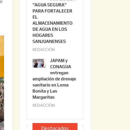
al
“AGUA SEGURA”
o
6
PARA FORTALECER
2
EL
2
ALMACENAMIENTO
,
DE AGUA EN LOS
2
HOGARES
0
SANJUANENSES
2
REDACCIÓN
j
6
u
JAPAM y
l
CONAGUA
i
entregan
ampliación de drenaje
o
sanitario en Loma
2
Bonita y Las
2
Margaritas
,
REDACCIÓN
j
2
u
0
l
2
i
Destacados
6