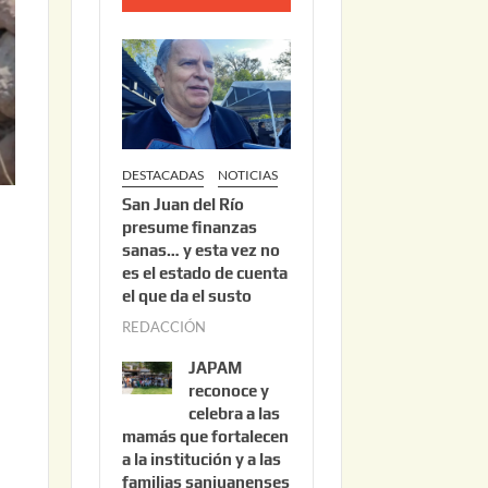
o
2
2
,
2
0
DESTACADAS
NOTICIAS
2
San Juan del Río
6
presume finanzas
sanas… y esta vez no
es el estado de cuenta
el que da el susto
REDACCIÓN
a
l
g
JAPAM
o
reconoce y
s
celebra a las
mamás que fortalecen
t
a la institución y a las
o
familias sanjuanenses