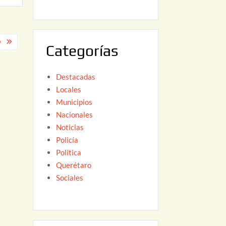
6
,
2
0
O
Categorías
2
6
Destacadas
Locales
Municipios
Nacionales
Noticias
Policía
Política
Querétaro
Sociales