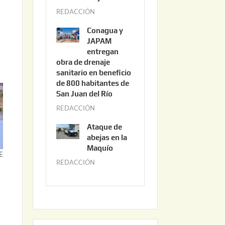
3
REDACCIÓN
j
,
u
2
Conagua y
n
0
JAPAM
i
entregan
2
obra de drenaje
o
6
sanitario en beneficio
3
de 800 habitantes de
0
San Juan del Río
,
REDACCIÓN
j
2
u
0
Ataque de
n
abejas en la
2
i
Maquío
6
E
o
REDACCIÓN
m
2
a
,
y
2
o
0
2
2
2