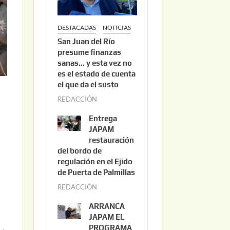
DESTACADAS
NOTICIAS
San Juan del Río
presume finanzas
sanas… y esta vez no
es el estado de cuenta
el que da el susto
REDACCIÓN
a
g
Entrega
o
JAPAM
s
restauración
del bordo de
t
regulación en el Ejido
o
de Puerta de Palmillas
3
REDACCIÓN
j
,
u
2
ARRANCA
l
0
JAPAM EL
i
PROGRAMA
2