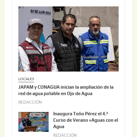
LOCALES
JAPAM y CONAGUA inician la ampliación de la
red de agua potable en Ojo de Agua
REDACCIÓN
a
g
Inaugura Toño Pérez el 4.º
o
Curso de Verano «Aguas con el
s
Agua
t
REDACCIÓN
a