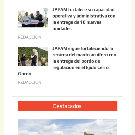
o
g
JAPAM fortalece su capacidad
1
o
operativa y administrativa con
0
s
la entrega de 10 nuevas
,
unidades
t
2
o
REDACCIÓN
a
0
1
g
JAPAM sigue fortaleciendo la
2
0
o
recarga del manto acuífero con
6
,
s
la entrega del bordo de
2
t
regulación en el Ejido Cerro
Gordo
0
o
2
REDACCIÓN
1
a
6
0
g
,
o
2
s
Destacados
0
t
2
o
6
1