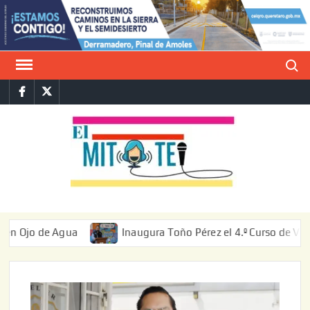
Saltar
al
contenido
Buscar
Facebook
Twitter
E
La vers
sarcást
MIT
de l
informa
 de Agua
Inaugura Toño Pérez el 4.º Curso de Verano «Ag