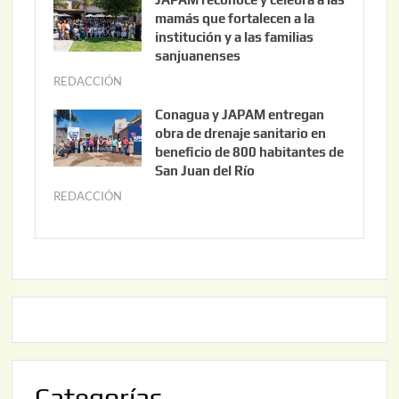
0
o
mamás que fortalecen a la
,
s
institución y a las familias
2
t
sanjuanenses
0
o
REDACCIÓN
j
2
3
u
Conagua y JAPAM entregan
6
,
n
obra de drenaje sanitario en
2
i
beneficio de 800 habitantes de
0
o
San Juan del Río
2
3
REDACCIÓN
j
6
0
u
,
n
2
i
0
o
2
2
6
,
2
0
Categorías
2