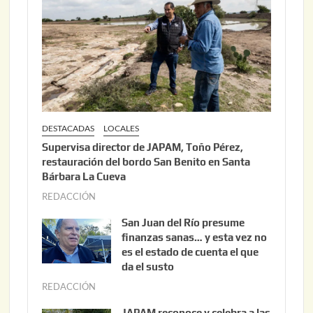
0
,
2
0
2
6
DESTACADAS
LOCALES
Supervisa director de JAPAM, Toño Pérez,
restauración del bordo San Benito en Santa
Bárbara La Cueva
REDACCIÓN
a
g
San Juan del Río presume
o
finanzas sanas… y esta vez no
s
es el estado de cuenta el que
t
da el susto
o
REDACCIÓN
a
1
g
JAPAM reconoce y celebra a las