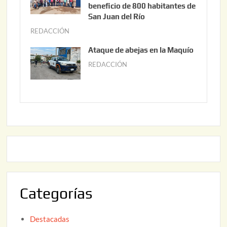
2
i
beneficio de 800 habitantes de
0
o
San Juan del Río
2
3
REDACCIÓN
j
6
0
u
Ataque de abejas en la Maquío
,
n
REDACCIÓN
m
2
i
a
0
o
y
2
2
o
6
,
2
2
2
0
,
2
2
6
0
2
Categorías
6
Destacadas