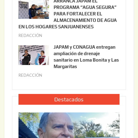
ARRANCA JAPAM EL
3
l
PROGRAMA “AGUA SEGURA”
,
i
PARA FORTALECER EL
2
ALMACENAMIENTO DE AGUA
o
0
EN LOS HOGARES SANJUANENSES
2
2
REDACCIÓN
j
2
6
u
,
JAPAM y CONAGUA entregan
l
2
ampliación de drenaje
i
0
sanitario en Loma Bonita y Las
o
Margaritas
2
2
6
REDACCIÓN
j
2
u
,
l
2
i
Destacados
0
o
2
2
6
2
,
2