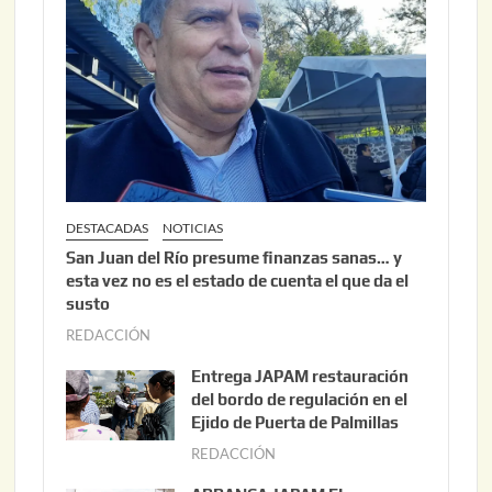
DESTACADAS
NOTICIAS
San Juan del Río presume finanzas sanas… y
esta vez no es el estado de cuenta el que da el
susto
REDACCIÓN
a
g
Entrega JAPAM restauración
o
del bordo de regulación en el
s
Ejido de Puerta de Palmillas
t
REDACCIÓN
j
o
u