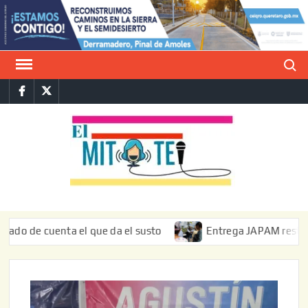
Saltar
al
contenido
Buscar
Facebook
Twitter
E
La vers
sarcást
MIT
de l
informa
cuenta el que da el susto
Entrega JAPAM restauración del