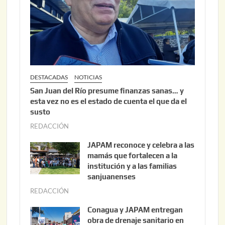
0
2
6
DESTACADAS
NOTICIAS
San Juan del Río presume finanzas sanas… y
esta vez no es el estado de cuenta el que da el
susto
REDACCIÓN
a
g
JAPAM reconoce y celebra a las
o
mamás que fortalecen a la
s
institución y a las familias
t
sanjuanenses
o
REDACCIÓN
j
3
u
Conagua y JAPAM entregan
,
n
obra de drenaje sanitario en