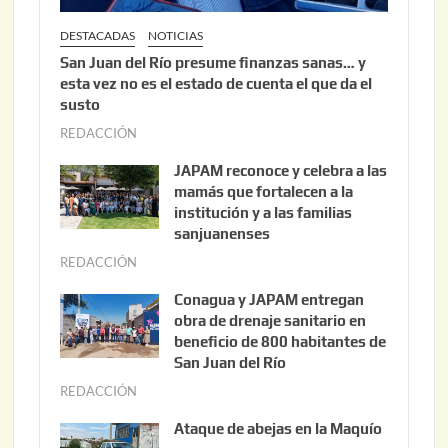
DESTACADAS
NOTICIAS
San Juan del Río presume finanzas sanas… y
esta vez no es el estado de cuenta el que da el
susto
REDACCIÓN
a
g
JAPAM reconoce y celebra a las
o
mamás que fortalecen a la
s
institución y a las familias
t
sanjuanenses
o
REDACCIÓN
j
3
u
Conagua y JAPAM entregan
,
n
obra de drenaje sanitario en
2
i
beneficio de 800 habitantes de
0
o
San Juan del Río
2
3
REDACCIÓN
j
6
0
u
Ataque de abejas en la Maquío
,
n