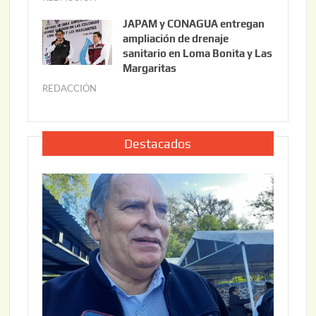
6
u
,
JAPAM y CONAGUA entregan
l
2
ampliación de drenaje
i
0
sanitario en Loma Bonita y Las
o
Margaritas
2
2
6
REDACCIÓN
j
2
u
,
l
2
i
Destacados
0
o
2
2
6
2
,
2
0
2
6