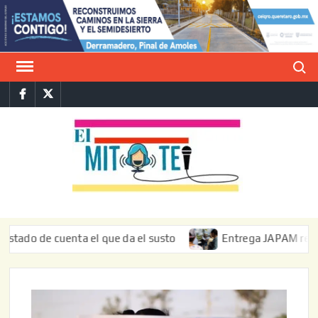
Saltar
al
contenido
Buscar
Facebook
Twitter
E
La vers
sarcást
MIT
de l
informa
o de cuenta el que da el susto
Entrega JAPAM restauració