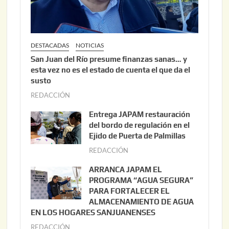
DESTACADAS
NOTICIAS
San Juan del Río presume finanzas sanas… y
esta vez no es el estado de cuenta el que da el
susto
REDACCIÓN
a
g
Entrega JAPAM restauración
o
del bordo de regulación en el
s
Ejido de Puerta de Palmillas
t
REDACCIÓN
j
o
u
ARRANCA JAPAM EL
3
l
PROGRAMA “AGUA SEGURA”
,
i
PARA FORTALECER EL
2
ALMACENAMIENTO DE AGUA
o
0
EN LOS HOGARES SANJUANENSES
2
2
REDACCIÓN
j
2