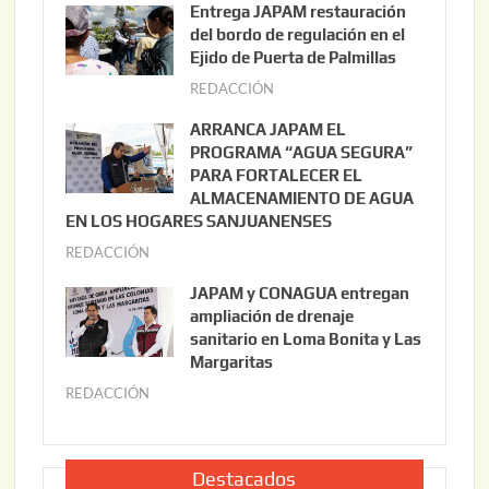
Entrega JAPAM restauración
o
del bordo de regulación en el
s
Ejido de Puerta de Palmillas
t
REDACCIÓN
j
o
u
ARRANCA JAPAM EL
3
l
PROGRAMA “AGUA SEGURA”
,
i
PARA FORTALECER EL
2
ALMACENAMIENTO DE AGUA
o
0
EN LOS HOGARES SANJUANENSES
2
2
REDACCIÓN
j
2
6
u
,
JAPAM y CONAGUA entregan
l
2
ampliación de drenaje
i
0
sanitario en Loma Bonita y Las
o
Margaritas
2
2
6
REDACCIÓN
j
2
u
,
l
2
i
Destacados