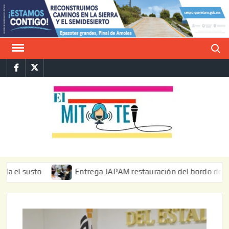
Saltar
al
contenido
Buscar
Facebook
Twitter
E
La vers
sarcást
MIT
de l
informa
sto
Entrega JAPAM restauración del bordo de regulación e