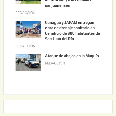
t
sanjuanenses
o
REDACCIÓN
j
3
u
Conagua y JAPAM entregan
,
n
obra de drenaje sanitario en
2
i
beneficio de 800 habitantes de
0
o
San Juan del Río
2
3
REDACCIÓN
j
6
0
u
Ataque de abejas en la Maquío
,
n
REDACCIÓN
m
2
i
a
0
o
y
2
2
o
6
,
2
2
2
0
,
2
2
6
0