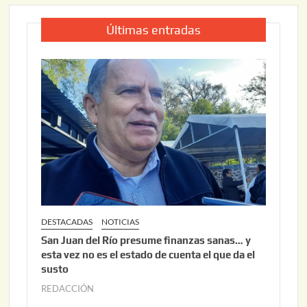
Últimas entradas
DESTACADAS
NOTICIAS
San Juan del Río presume finanzas sanas… y
esta vez no es el estado de cuenta el que da el
susto
REDACCIÓN
a
g