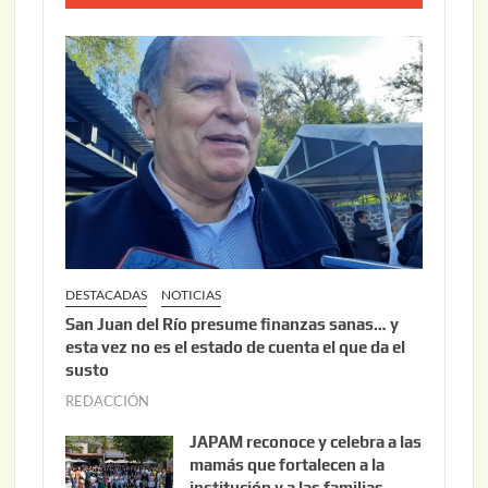
0
o
2
2
6
2
,
2
0
2
6
DESTACADAS
NOTICIAS
San Juan del Río presume finanzas sanas… y
esta vez no es el estado de cuenta el que da el
susto
REDACCIÓN
a
g
JAPAM reconoce y celebra a las
o
mamás que fortalecen a la
s
institución y a las familias