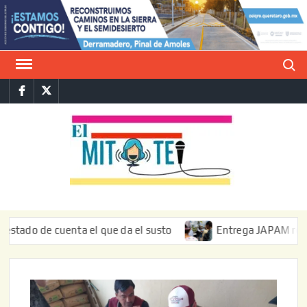
Saltar
al
contenido
Buscar
Facebook
Twitter
E
La vers
sarcást
MIT
de l
informa
 de cuenta el que da el susto
Entrega JAPAM restauración