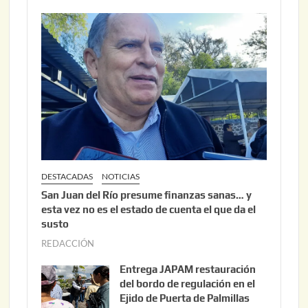
DESTACADAS
NOTICIAS
San Juan del Río presume finanzas sanas… y
esta vez no es el estado de cuenta el que da el
susto
REDACCIÓN
a
g
Entrega JAPAM restauración
o
del bordo de regulación en el
s
Ejido de Puerta de Palmillas