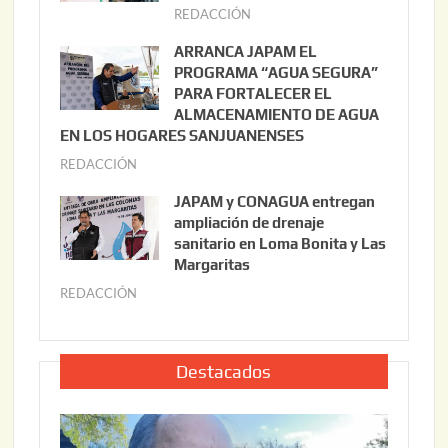
t
REDACCIÓN
j
o
u
ARRANCA JAPAM EL
3
l
PROGRAMA “AGUA SEGURA”
,
i
PARA FORTALECER EL
2
ALMACENAMIENTO DE AGUA
o
0
EN LOS HOGARES SANJUANENSES
2
2
REDACCIÓN
j
2
6
u
,
JAPAM y CONAGUA entregan
l
2
ampliación de drenaje
i
0
sanitario en Loma Bonita y Las
o
Margaritas
2
2
6
REDACCIÓN
j
2
u
,
l
2
i
Destacados
0
o
2
2
6
2