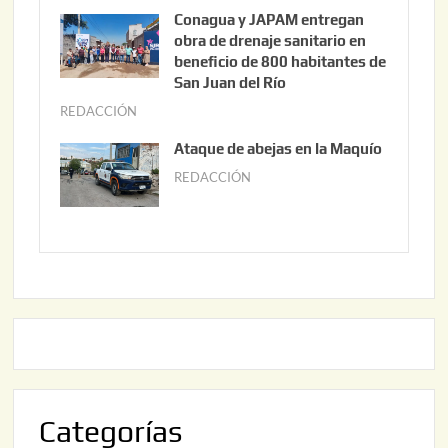
3
u
Conagua y JAPAM entregan
,
n
obra de drenaje sanitario en
2
i
beneficio de 800 habitantes de
0
o
San Juan del Río
2
3
REDACCIÓN
j
6
0
u
Ataque de abejas en la Maquío
,
n
REDACCIÓN
m
2
i
a
0
o
y
2
2
o
6
,
2
2
2
0
,
2
2
6
0
2
Categorías
6