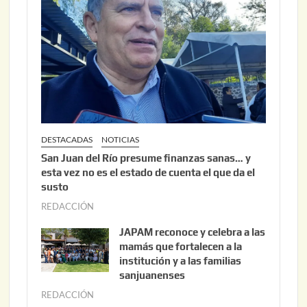
,
2
0
2
6
DESTACADAS
NOTICIAS
San Juan del Río presume finanzas sanas… y
esta vez no es el estado de cuenta el que da el
susto
REDACCIÓN
a
g
JAPAM reconoce y celebra a las
o
mamás que fortalecen a la
s
institución y a las familias
t
sanjuanenses
o
REDACCIÓN
j