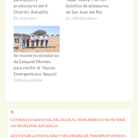
productores del II
bolsillos de ejidatarios
Distrito: Astudillo
de San Juan del Río
En «Locales»
En «Destacadas»
Se reunieron ejidatarios
de Ezequiel Montes
para recibir el “Apoyo
Emergente por Sequía”.
Entrada similar
Navegación
CON BANCO NACIONAL DEL AGUA, EL TEMA HÍDRICO YA NO SERÁ
de
UN PROBLEMA: ASTUDILLO
entradas
GESTIONAR LA MOVILIDAD Y SEGURIDAD DE TRANSPORTISTAS EN