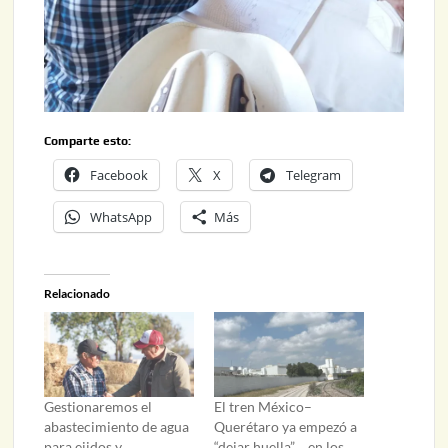
Comparte esto:
Facebook
X
Telegram
WhatsApp
Más
Relacionado
Gestionaremos el
El tren México–
abastecimiento de agua
Querétaro ya empezó a
para ejidos y
“dejar huella”… en los