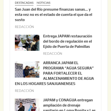
DESTACADAS
NOTICIAS
San Juan del Río presume finanzas sanas… y
esta vez no es el estado de cuenta el que da el
susto
REDACCIÓN
a
g
Entrega JAPAM restauración
o
del bordo de regulación en el
s
Ejido de Puerta de Palmillas
t
REDACCIÓN
j
o
u
ARRANCA JAPAM EL
3
l
PROGRAMA “AGUA SEGURA”
,
i
PARA FORTALECER EL
2
ALMACENAMIENTO DE AGUA
o
0
EN LOS HOGARES SANJUANENSES
2
2
REDACCIÓN
j
2
6
u
,
JAPAM y CONAGUA entregan
l
2
ampliación de drenaje
i
0
sanitario en Loma Bonita y Las