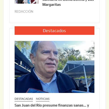
o
Margaritas
2
2
6
REDACCIÓN
j
2
u
,
l
2
i
Destacados
0
o
2
2
6
2
,
2
0
2
6
DESTACADAS
NOTICIAS
San Juan del Río presume finanzas sanas… y