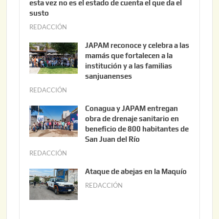
esta vez no es el estado de cuenta el que da el
susto
REDACCIÓN
a
g
JAPAM reconoce y celebra a las
o
mamás que fortalecen a la
s
institución y a las familias
t
sanjuanenses
o
REDACCIÓN
j
3
u
Conagua y JAPAM entregan
,
n
obra de drenaje sanitario en
2
i
beneficio de 800 habitantes de
0
o
San Juan del Río
2
3
REDACCIÓN
j
6
0
u
Ataque de abejas en la Maquío
,
n
REDACCIÓN
m
2
i
a
0
o
y
2
2