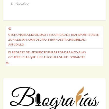
En «Locales»
Navegación
GESTIONAR LA MOVILIDAD Y SEGURIDAD DE TRANSPORTISTAS EN
de
ZONA DE SAN JUAN DEL RÍO, SERÁ NUESTRA PRIORIDAD:
entradas
ASTUDILLO
EL REGRESO DEL SEGURO POPULAR PONDRÁ ALTO A LAS
OCURRENCIAS QUE JUEGAN CON LA SALUD: DORANTES