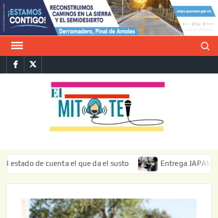
Saltar
al
contenido
Buscar
Facebook
Twitter
E
La vers
sarcást
MIT
de l
informa
do de cuenta el que da el susto
Entrega JAPAM restauraci