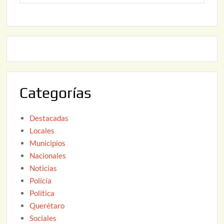
o
6
,
2
2
2
0
,
2
2
6
0
2
Categorías
6
Destacadas
Locales
Municipios
Nacionales
Noticias
Policía
Política
Querétaro
Sociales