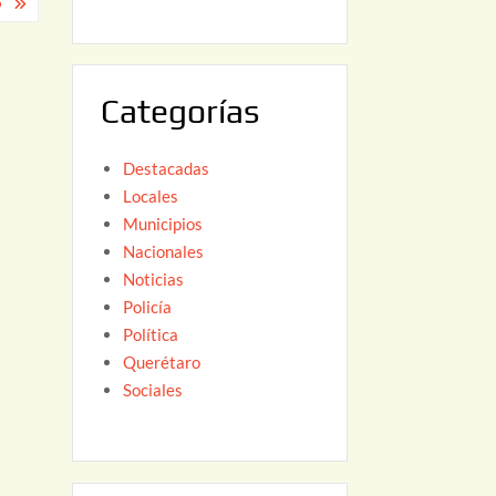
O
6
,
2
0
Categorías
2
6
Destacadas
Locales
Municipios
Nacionales
Noticias
Policía
Política
Querétaro
Sociales