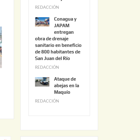
3
REDACCIÓN
j
,
u
2
Conagua y
n
0
JAPAM
i
entregan
2
obra de drenaje
o
6
sanitario en beneficio
3
de 800 habitantes de
0
San Juan del Río
,
REDACCIÓN
j
2
u
0
Ataque de
n
abejas en la
2
i
Maquío
6
o
REDACCIÓN
m
2
a
,
y
2
o
0
2
2
2