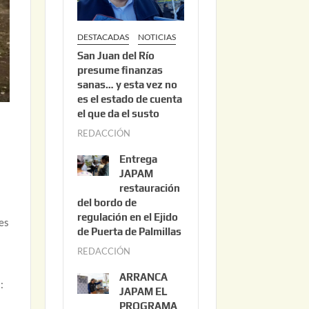
DESTACADAS
NOTICIAS
San Juan del Río
presume finanzas
sanas… y esta vez no
es el estado de cuenta
el que da el susto
REDACCIÓN
a
g
Entrega
o
JAPAM
s
restauración
del bordo de
t
regulación en el Ejido
o
es
de Puerta de Palmillas
3
REDACCIÓN
j
,
u
2
ARRANCA
:
l
0
JAPAM EL
i
PROGRAMA
2