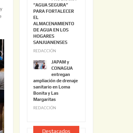
“AGUA SEGURA”
o
6
oy
PARA FORTALECER
2
e
EL
2
ALMACENAMIENTO
,
DE AGUA EN LOS
2
HOGARES
0
SANJUANENSES
2
REDACCIÓN
j
6
u
JAPAM y
l
CONAGUA
i
entregan
ampliación de drenaje
o
sanitario en Loma
2
Bonita y Las
2
Margaritas
,
REDACCIÓN
j
2
u
0
l
2
i
Destacados
6