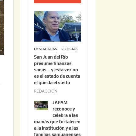
o
2
2
,
2
0
DESTACADAS
NOTICIAS
2
San Juan del Río
6
presume finanzas
sanas… y esta vez no
es el estado de cuenta
el que da el susto
.
REDACCIÓN
a
g
JAPAM
o
reconoce y
s
celebra a las
mamás que fortalecen
t
a la institución y a las
o
familias sanjuanenses