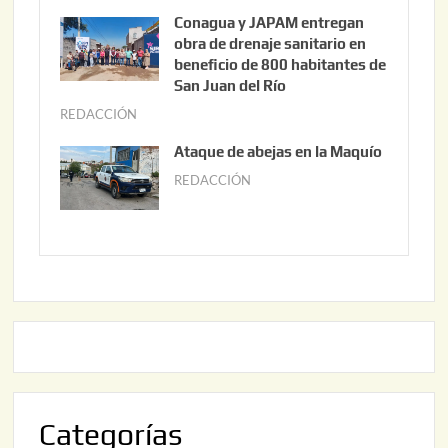
3
u
Conagua y JAPAM entregan
,
n
obra de drenaje sanitario en
2
i
beneficio de 800 habitantes de
0
o
San Juan del Río
2
3
REDACCIÓN
j
6
0
u
Ataque de abejas en la Maquío
,
n
REDACCIÓN
m
2
i
a
0
o
y
2
2
o
6
,
2
2
2
0
,
2
2
6
0
2
Categorías
6