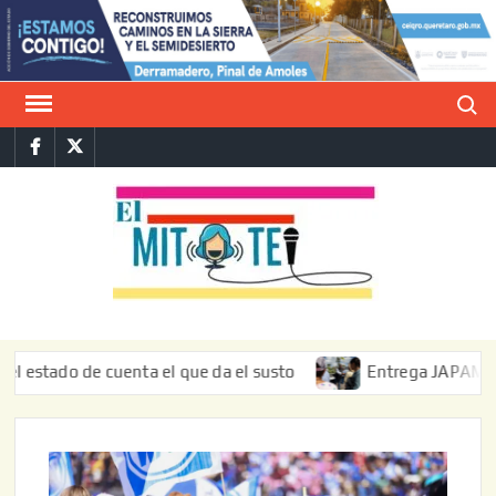
Saltar
al
contenido
Buscar
Facebook
Twitter
E
La vers
sarcást
MIT
de l
informa
do de cuenta el que da el susto
Entrega JAPAM restauraci