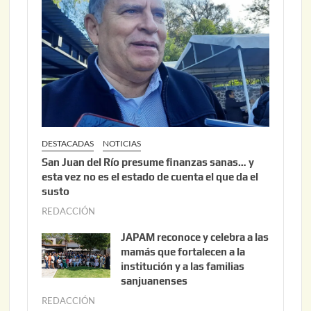
,
2
0
2
6
DESTACADAS
NOTICIAS
San Juan del Río presume finanzas sanas… y
esta vez no es el estado de cuenta el que da el
susto
REDACCIÓN
a
g
JAPAM reconoce y celebra a las
o
mamás que fortalecen a la
s
institución y a las familias
t
sanjuanenses
o
REDACCIÓN
j