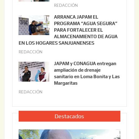
t
REDACCIÓN
j
o
u
ARRANCA JAPAM EL
3
l
PROGRAMA “AGUA SEGURA”
,
i
PARA FORTALECER EL
2
ALMACENAMIENTO DE AGUA
o
0
EN LOS HOGARES SANJUANENSES
2
2
REDACCIÓN
j
2
6
u
,
JAPAM y CONAGUA entregan
l
2
ampliación de drenaje
i
0
sanitario en Loma Bonita y Las
o
Margaritas
2
2
6
REDACCIÓN
j
2
u
,
l
2
i
Destacados
0
o
2
2
6
2