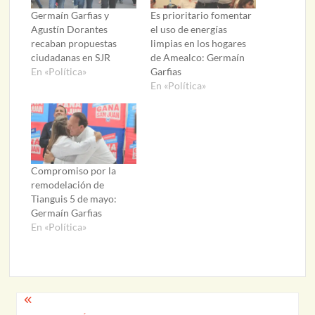
Germaín Garfias y
Es prioritario fomentar
Agustín Dorantes
el uso de energías
recaban propuestas
limpias en los hogares
ciudadanas en SJR
de Amealco: Germaín
En «Política»
Garfias
En «Política»
Compromiso por la
remodelación de
Tianguis 5 de mayo:
Germaín Garfias
En «Política»
Navegación