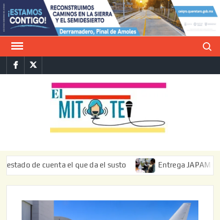
Saltar
al
contenido
Buscar
Facebook
Twitter
E
La vers
sarcást
MIT
de l
informa
do de cuenta el que da el susto
Entrega JAPAM restauraci