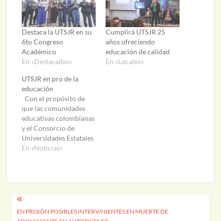
Destaca la UTSJR en su
Cumplirá UTSJR 25
6to Congreso
años ofreciendo
Académico
educación de calidad
En «Destacadas»
En «Locales»
UTSJR en pro de la
educación
Con el propósito de
que las comunidades
educativas colombianas
y el Consorcio de
Universidades Estatales
de Querétaro
En «Noticias»
identifiquen
necesidades sociales y
desarrollen proyectos
que den resultado. Los
rectores de la
Navegación
Universidad
EN PRISIÓN POSIBLES INTERVINIENTES EN MUERTE DE
de
Tecnológica de San Juan