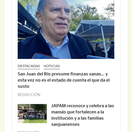
6
2
,
2
0
2
6
DESTACADAS
NOTICIAS
San Juan del Río presume finanzas sanas… y
esta vez no es el estado de cuenta el que da el
susto
REDACCIÓN
a
g
JAPAM reconoce y celebra a las
o
mamás que fortalecen a la
s
institución y a las familias
t
sanjuanenses
o