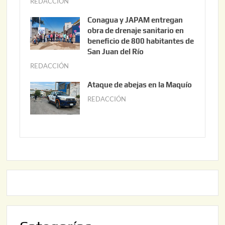
REDACCIÓN
j
3
u
Conagua y JAPAM entregan
,
n
obra de drenaje sanitario en
2
i
beneficio de 800 habitantes de
0
o
San Juan del Río
2
3
REDACCIÓN
j
6
0
u
Ataque de abejas en la Maquío
,
n
REDACCIÓN
m
2
i
a
0
o
y
2
2
o
6
,
2
2
2
0
,
2
2
6
0
2
6