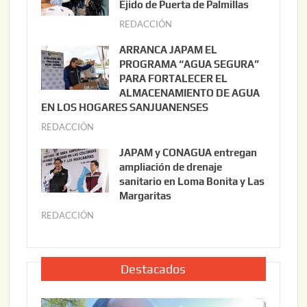
s
Ejido de Puerta de Palmillas
t
REDACCIÓN
j
o
u
ARRANCA JAPAM EL
3
l
PROGRAMA “AGUA SEGURA”
,
i
PARA FORTALECER EL
2
ALMACENAMIENTO DE AGUA
o
0
EN LOS HOGARES SANJUANENSES
2
2
REDACCIÓN
j
2
6
u
,
JAPAM y CONAGUA entregan
l
2
ampliación de drenaje
i
0
sanitario en Loma Bonita y Las
o
Margaritas
2
2
6
REDACCIÓN
j
2
u
,
l
2
i
Destacados
0
o
2
2